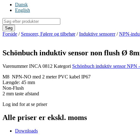
Dansk
English
Products
search
Søg
Forside
/
Sensorer, Følere og tilbehør
/
Induktive sensorer
/
NPN-induk
Schönbuch induktiv sensor non flush Ø
Varenummer
INCA 0812
Kategori
Schönbuch induktiv sensor NPN 
M8 NPN-NO med 2 meter PVC kabel IP67
Længde: 45 mm
Non-Flush
2 mm taste afstand
Log ind for at se priser
Alle priser er ekskl. moms
Downloads