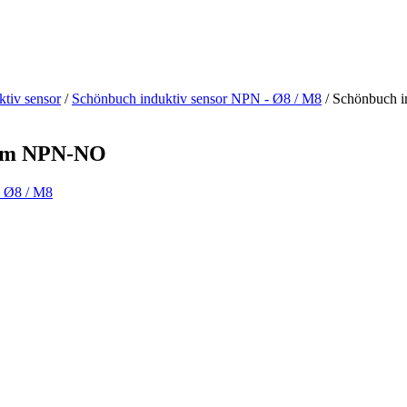
tiv sensor
/
Schönbuch induktiv sensor NPN - Ø8 / M8
/ Schönbuch 
 8mm NPN-NO
- Ø8 / M8