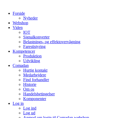
Videre
til
Forside
indhold
Nyheder
Webshop
Viden
IOT
Signalkonverter
Belastnings- og effektovervågning
Farestistyring
Kompetencer
Produktion
Udvikling
Comadan
Hurtig kontakt
Medarbejdere
Find forhandler
Historie
Om os
Handelsbetingelser
Komponenter
Log in
Log ind
Log ud
Anmod om login til Comadan webshop