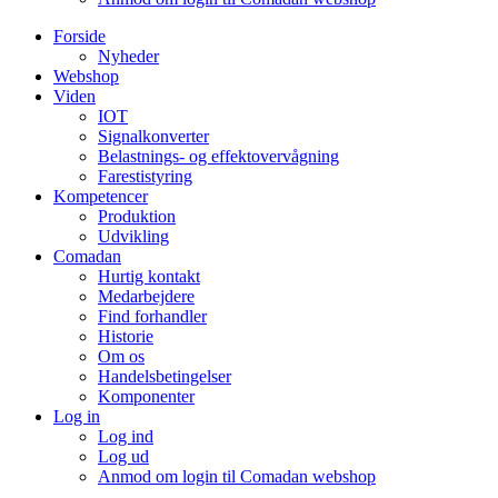
Forside
Nyheder
Webshop
Viden
IOT
Signalkonverter
Belastnings- og effektovervågning
Farestistyring
Kompetencer
Produktion
Udvikling
Comadan
Hurtig kontakt
Medarbejdere
Find forhandler
Historie
Om os
Handelsbetingelser
Komponenter
Log in
Log ind
Log ud
Anmod om login til Comadan webshop