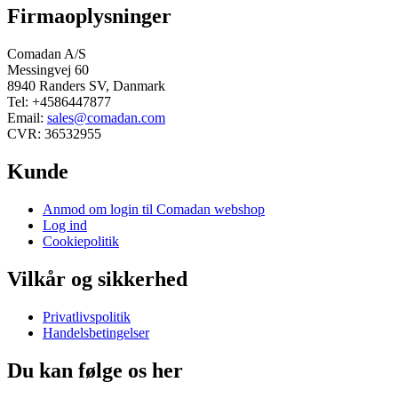
Firmaoplysninger
Comadan A/S
Messingvej 60
8940 Randers SV, Danmark
Tel: +4586447877
Email:
sales@comadan.com
CVR: 36532955
Kunde
Main
Anmod om login til Comadan webshop
Menu
Log ind
Cookiepolitik
Vilkår og sikkerhed
Main
Privatlivspolitik
Menu
Handelsbetingelser
Du kan følge os her