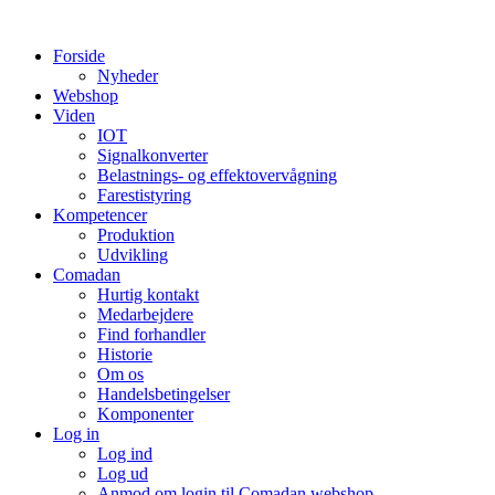
Videre
til
Forside
indhold
Nyheder
Webshop
Viden
IOT
Signalkonverter
Belastnings- og effektovervågning
Farestistyring
Kompetencer
Produktion
Udvikling
Comadan
Hurtig kontakt
Medarbejdere
Find forhandler
Historie
Om os
Handelsbetingelser
Komponenter
Log in
Log ind
Log ud
Anmod om login til Comadan webshop