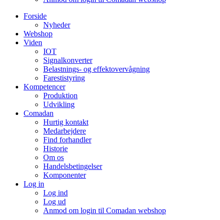
Forside
Nyheder
Webshop
Viden
IOT
Signalkonverter
Belastnings- og effektovervågning
Farestistyring
Kompetencer
Produktion
Udvikling
Comadan
Hurtig kontakt
Medarbejdere
Find forhandler
Historie
Om os
Handelsbetingelser
Komponenter
Log in
Log ind
Log ud
Anmod om login til Comadan webshop