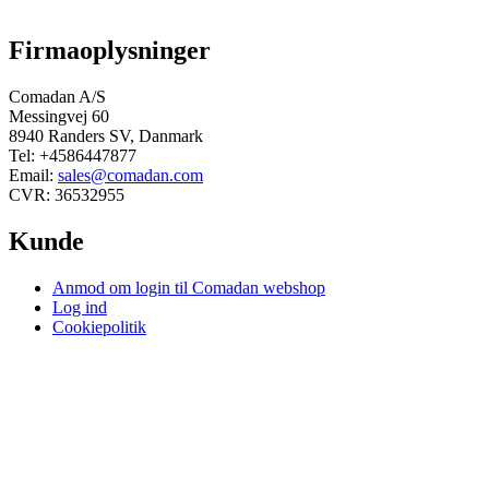
Firmaoplysninger
Comadan A/S
Messingvej 60
8940 Randers SV, Danmark
Tel: +4586447877
Email:
sales@comadan.com
CVR: 36532955
Kunde
Main
Anmod om login til Comadan webshop
Menu
Log ind
Cookiepolitik
Vilkår og sikkerhed
Main
Privatlivspolitik
Menu
Handelsbetingelser
Du kan følge os her