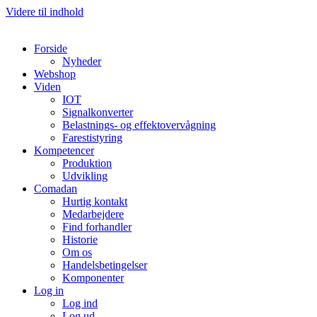
Videre til indhold
Forside
Nyheder
Webshop
Viden
IOT
Signalkonverter
Belastnings- og effektovervågning
Farestistyring
Kompetencer
Produktion
Udvikling
Comadan
Hurtig kontakt
Medarbejdere
Find forhandler
Historie
Om os
Handelsbetingelser
Komponenter
Log in
Log ind
Log ud