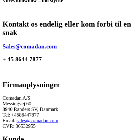
Vores knowhow – din styrke
Kontakt os endelig eller kom forbi til en
snak
Sales@comadan.com
+ 45 8644 7877
Firmaoplysninger
Comadan A/S
Messingvej 60
8940 Randers SV, Danmark
Tel: +4586447877
Email:
sales@comadan.com
CVR: 36532955
Kunde