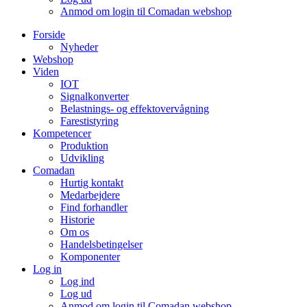
Anmod om login til Comadan webshop
Forside
Nyheder
Webshop
Viden
IOT
Signalkonverter
Belastnings- og effektovervågning
Farestistyring
Kompetencer
Produktion
Udvikling
Comadan
Hurtig kontakt
Medarbejdere
Find forhandler
Historie
Om os
Handelsbetingelser
Komponenter
Log in
Log ind
Log ud
Anmod om login til Comadan webshop