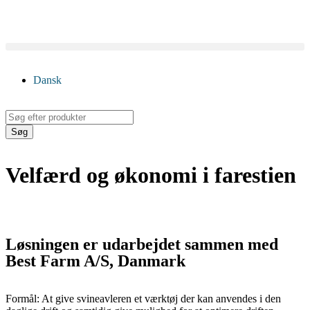
Dansk
Søg
Velfærd og økonomi i farestien
Løsningen er udarbejdet sammen med
Best Farm A/S, Danmark
Formål: At give svineavleren et værktøj der kan anvendes i den