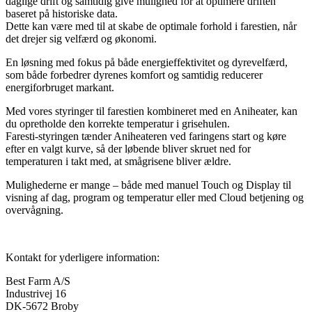
daglige drift og samtidig give mulighed for at optimere driften
baseret på historiske data.
Dette kan være med til at skabe de optimale forhold i farestien, når
det drejer sig velfærd og økonomi.
En løsning med fokus på både energieffektivitet og dyrevelfærd,
som både forbedrer dyrenes komfort og samtidig reducerer
energiforbruget markant.
Med vores styringer til farestien kombineret med en Aniheater, kan
du opretholde den korrekte temperatur i grisehulen.
Faresti-styringen tænder Aniheateren ved faringens start og køre
efter en valgt kurve, så der løbende bliver skruet ned for
temperaturen i takt med, at smågrisene bliver ældre.
Mulighederne er mange – både med manuel Touch og Display til
visning af dag, program og temperatur eller med Cloud betjening og
overvågning.
Kontakt for yderligere information:
Best Farm A/S
Industrivej 16
DK-5672 Broby