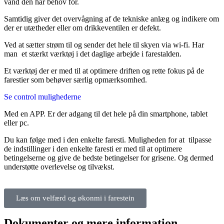
vand den har behov for.
Samtidig giver det overvågning af de tekniske anlæg og indikere om
der er utætheder eller om drikkeventilen er defekt.
Ved at sætter strøm til og sender det hele til skyen via wi-fi. Har
man et stærkt værktøj i det daglige arbejde i farestalden.
Et værktøj der er med til at optimere driften og rette fokus på de
farestier som behøver særlig opmærksomhed.
Se control mulighederne
Med en APP. Er der adgang til det hele på din smartphone, tablet
eller pc.
Du kan følge med i den enkelte faresti. Muligheden for at tilpasse
de indstillinger i den enkelte faresti er med til at optimere
betingelserne og give de bedste betingelser for grisene. Og dermed
understøtte overlevelse og tilvækst.
Læs om velfærd og økonmi i farestein
Dokumenter og mere information