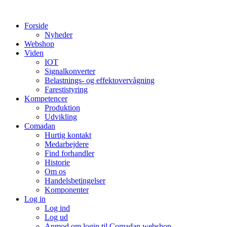
Videre
til
Forside
indhold
Nyheder
Webshop
Viden
IOT
Signalkonverter
Belastnings- og effektovervågning
Farestistyring
Kompetencer
Produktion
Udvikling
Comadan
Hurtig kontakt
Medarbejdere
Find forhandler
Historie
Om os
Handelsbetingelser
Komponenter
Log in
Log ind
Log ud
Anmod om login til Comadan webshop