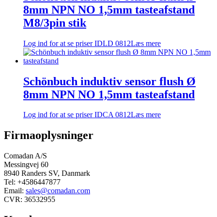
8mm NPN NO 1,5mm tasteafstand
M8/3pin stik
Log ind for at se priser
IDLD 0812
Læs mere
Schönbuch induktiv sensor flush Ø
8mm NPN NO 1,5mm tasteafstand
Log ind for at se priser
IDCA 0812
Læs mere
Firmaoplysninger
Comadan A/S
Messingvej 60
8940 Randers SV, Danmark
Tel: +4586447877
Email:
sales@comadan.com
CVR: 36532955