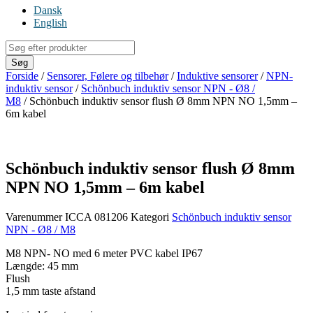
Dansk
English
Products
search
Søg
Forside
/
Sensorer, Følere og tilbehør
/
Induktive sensorer
/
NPN-
induktiv sensor
/
Schönbuch induktiv sensor NPN - Ø8 /
M8
/ Schönbuch induktiv sensor flush Ø 8mm NPN NO 1,5mm –
6m kabel
Schönbuch induktiv sensor flush Ø 8mm
NPN NO 1,5mm – 6m kabel
Varenummer
ICCA 081206
Kategori
Schönbuch induktiv sensor
NPN - Ø8 / M8
M8 NPN- NO med 6 meter PVC kabel IP67
Længde: 45 mm
Flush
1,5 mm taste afstand