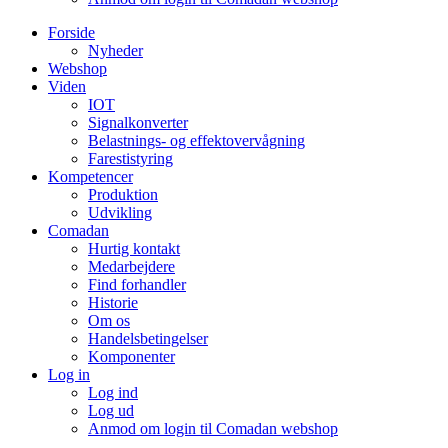
Forside
Nyheder
Webshop
Viden
IOT
Signalkonverter
Belastnings- og effektovervågning
Farestistyring
Kompetencer
Produktion
Udvikling
Comadan
Hurtig kontakt
Medarbejdere
Find forhandler
Historie
Om os
Handelsbetingelser
Komponenter
Log in
Log ind
Log ud
Anmod om login til Comadan webshop