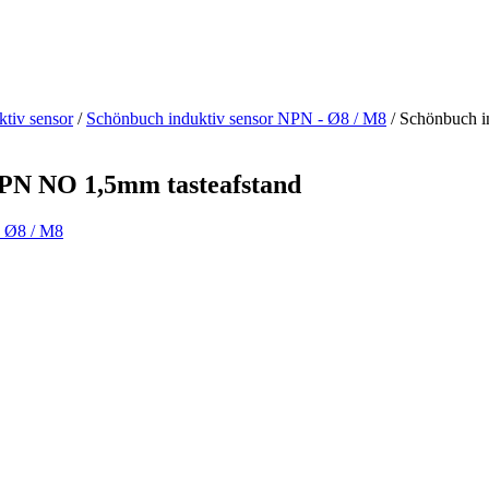
tiv sensor
/
Schönbuch induktiv sensor NPN - Ø8 / M8
/ Schönbuch i
NPN NO 1,5mm tasteafstand
- Ø8 / M8