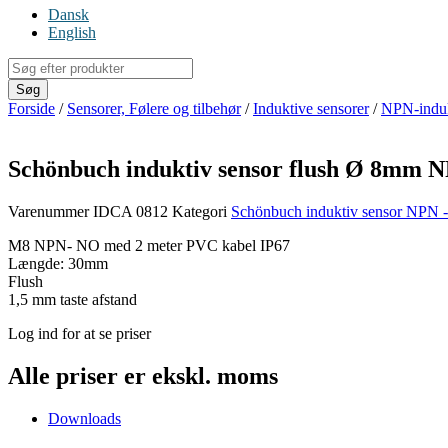
Dansk
English
Products
search
Søg
Forside
/
Sensorer, Følere og tilbehør
/
Induktive sensorer
/
NPN-induk
Schönbuch induktiv sensor flush Ø 8mm 
Varenummer
IDCA 0812
Kategori
Schönbuch induktiv sensor NPN 
M8 NPN- NO med 2 meter PVC kabel IP67
Længde: 30mm
Flush
1,5 mm taste afstand
Log ind for at se priser
Alle priser er ekskl. moms
Downloads