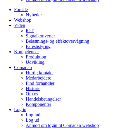
Forside
Nyheder
Webshop
Viden
IOT
Signalkonverter
Belastnings- og effektovervågning
Farestistyring
Kompetencer
Produktion
Udvikling
Comadan
Hurtig kontakt
Medarbejdere
Find forhandler
Historie
Om os
Handelsbetingelser
Komponenter
Log in
Log ind
Log ud
Anmod om login til Comadan webshop