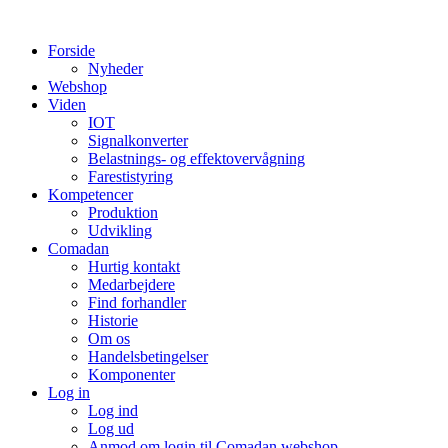
Videre
til
Forside
indhold
Nyheder
Webshop
Viden
IOT
Signalkonverter
Belastnings- og effektovervågning
Farestistyring
Kompetencer
Produktion
Udvikling
Comadan
Hurtig kontakt
Medarbejdere
Find forhandler
Historie
Om os
Handelsbetingelser
Komponenter
Log in
Log ind
Log ud
Anmod om login til Comadan webshop