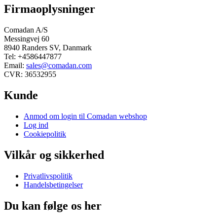
Firmaoplysninger
Comadan A/S
Messingvej 60
8940 Randers SV, Danmark
Tel: +4586447877
Email:
sales@comadan.com
CVR: 36532955
Kunde
Main
Anmod om login til Comadan webshop
Menu
Log ind
Cookiepolitik
Vilkår og sikkerhed
Main
Privatlivspolitik
Menu
Handelsbetingelser
Du kan følge os her