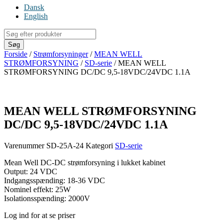
Dansk
English
Products
search
Søg
Forside
/
Strømforsyninger
/
MEAN WELL
STRØMFORSYNING
/
SD-serie
/ MEAN WELL
STRØMFORSYNING DC/DC 9,5-18VDC/24VDC 1.1A
MEAN WELL STRØMFORSYNING
DC/DC 9,5-18VDC/24VDC 1.1A
Varenummer
SD-25A-24
Kategori
SD-serie
Mean Well DC-DC strømforsyning i lukket kabinet
Output: 24 VDC
Indgangsspænding: 18-36 VDC
Nominel effekt: 25W
Isolationsspænding: 2000V
Log ind for at se priser