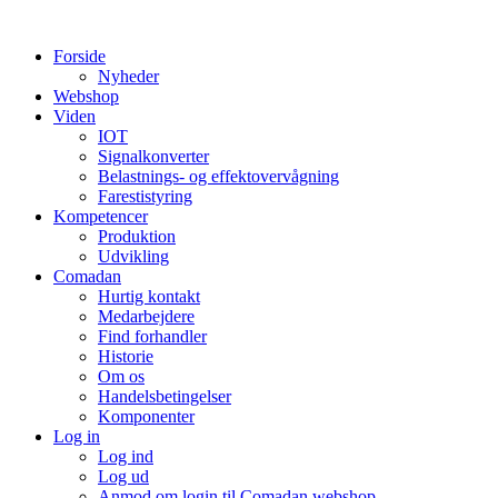
Videre
til
Forside
indhold
Nyheder
Webshop
Viden
IOT
Signalkonverter
Belastnings- og effektovervågning
Farestistyring
Kompetencer
Produktion
Udvikling
Comadan
Hurtig kontakt
Medarbejdere
Find forhandler
Historie
Om os
Handelsbetingelser
Komponenter
Log in
Log ind
Log ud
Anmod om login til Comadan webshop