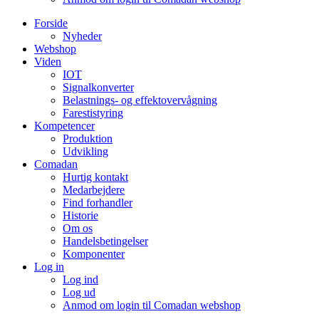
Forside
Nyheder
Webshop
Viden
IOT
Signalkonverter
Belastnings- og effektovervågning
Farestistyring
Kompetencer
Produktion
Udvikling
Comadan
Hurtig kontakt
Medarbejdere
Find forhandler
Historie
Om os
Handelsbetingelser
Komponenter
Log in
Log ind
Log ud
Anmod om login til Comadan webshop