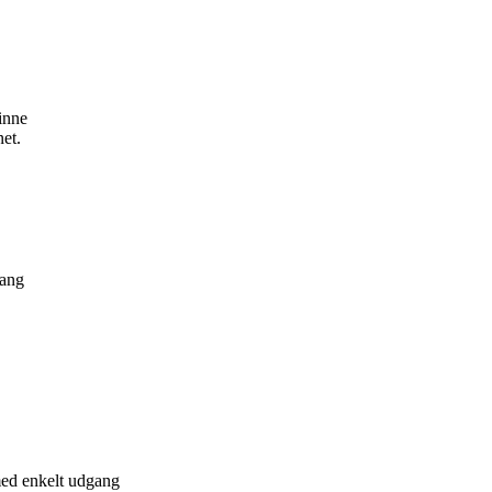
inne
net.
gang
med enkelt udgang