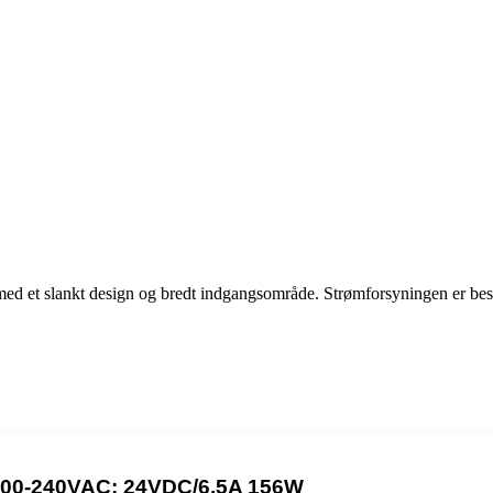
 et slankt design og bredt indgangsområde. Strømforsyningen er besk
0-240VAC; 24VDC/6.5A 156W