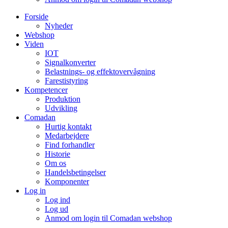
Forside
Nyheder
Webshop
Viden
IOT
Signalkonverter
Belastnings- og effektovervågning
Farestistyring
Kompetencer
Produktion
Udvikling
Comadan
Hurtig kontakt
Medarbejdere
Find forhandler
Historie
Om os
Handelsbetingelser
Komponenter
Log in
Log ind
Log ud
Anmod om login til Comadan webshop