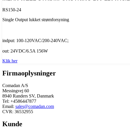
RS150-24
Single Output lukket strømforsyning
indput: 100-120VAC/200-240VAC;
out: 24VDC/6.5A 156W
Klik her
Firmaoplysninger
Comadan A/S
Messingvej 60
8940 Randers SV, Danmark
Tel: +4586447877
Email:
sales@comadan.com
CVR: 36532955
Kunde