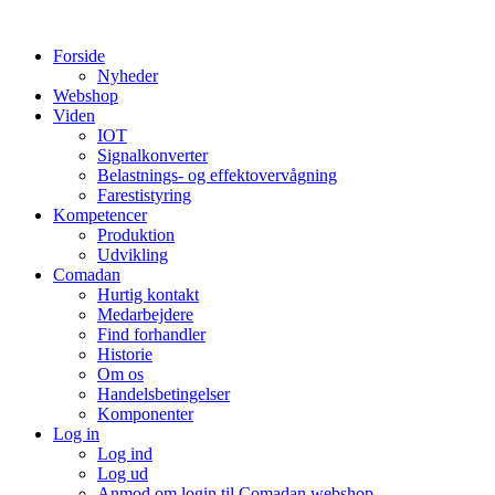
Videre
til
Forside
indhold
Nyheder
Webshop
Viden
IOT
Signalkonverter
Belastnings- og effektovervågning
Farestistyring
Kompetencer
Produktion
Udvikling
Comadan
Hurtig kontakt
Medarbejdere
Find forhandler
Historie
Om os
Handelsbetingelser
Komponenter
Log in
Log ind
Log ud
Anmod om login til Comadan webshop