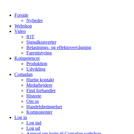
Videre
til
Forside
indhold
Nyheder
Webshop
Viden
IOT
Signalkonverter
Belastnings- og effektovervågning
Farestistyring
Kompetencer
Produktion
Udvikling
Comadan
Hurtig kontakt
Medarbejdere
Find forhandler
Historie
Om os
Handelsbetingelser
Komponenter
Log in
Log ind
Log ud
Anmod om login til Comadan webshop