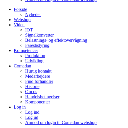
Forside
Nyheder
Webshop
Viden
IOT
Signalkonverter
Belastnings- og effektovervågning
Farestistyring
Kompetencer
Produktion
Udvikling
Comadan
Hurtig kontakt
Medarbejdere
Find forhandler
Historie
Om os
Handelsbetingelser
Komponenter
Log in
Log ind
Log ud
Anmod om login til Comadan webshop