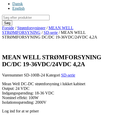
Dansk
English
Products
search
Søg
Forside
/
Strømforsyninger
/
MEAN WELL
STRØMFORSYNING
/
SD-serie
/ MEAN WELL
STRØMFORSYNING DC/DC 19-36VDC/24VDC 4,2A
MEAN WELL STRØMFORSYNING
DC/DC 19-36VDC/24VDC 4,2A
Varenummer
SD-100B-24
Kategori
SD-serie
Mean Well DC-DC strømforsyning i lukket kabinet
Output: 24 VDC
Indgangsspænding: 18-36 VDC
Nominel effekt: 100W
Isolationsspænding: 2000V
Log ind for at se priser