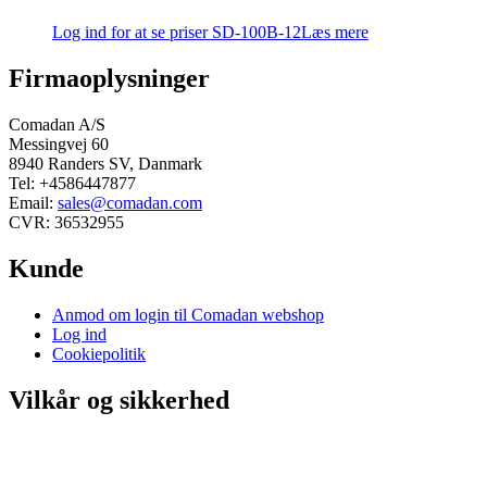
Log ind for at se priser
SD-100B-12
Læs mere
Firmaoplysninger
Comadan A/S
Messingvej 60
8940 Randers SV, Danmark
Tel: +4586447877
Email:
sales@comadan.com
CVR: 36532955
Kunde
Main
Anmod om login til Comadan webshop
Menu
Log ind
Cookiepolitik
Vilkår og sikkerhed
Main
Privatlivspolitik
Menu
Handelsbetingelser