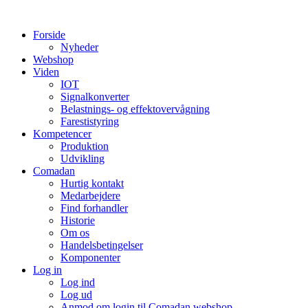
Videre
til
Forside
indhold
Nyheder
Webshop
Viden
IOT
Signalkonverter
Belastnings- og effektovervågning
Farestistyring
Kompetencer
Produktion
Udvikling
Comadan
Hurtig kontakt
Medarbejdere
Find forhandler
Historie
Om os
Handelsbetingelser
Komponenter
Log in
Log ind
Log ud
Anmod om login til Comadan webshop