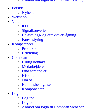
Forside
Nyheder
Webshop
Viden
IOT
Signalkonverter
Belastnings- og effektovervågning
Farestistyring
Kompetencer
Produktion
Udvikling
Comadan
Hurtig kontakt
Medarbejdere
Find forhandler
Historie
Om os
Handelsbetingelser
Komponenter
Log in
Log ind
Log ud
Anmod om login til Comadan webshop