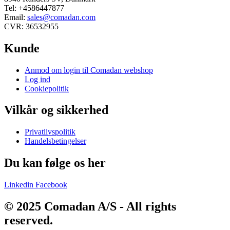
Tel: +4586447877
Email:
sales@comadan.com
CVR: 36532955
Kunde
Main
Anmod om login til Comadan webshop
Menu
Log ind
Cookiepolitik
Vilkår og sikkerhed
Main
Privatlivspolitik
Menu
Handelsbetingelser
Du kan følge os her
Linkedin
Facebook
© 2025 Comadan A/S - All rights
reserved.