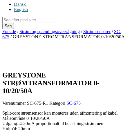
Dansk
English
Products
search
Søg
Forside
/
Strøm og spændingsovervågning
/
Strøm sensorer
/
SC-
675
/ GREYSTONE STRØMTRANSFORMATOR 0-10/20/50A
GREYSTONE
STRØMTRANSFORMATOR 0-
10/20/50A
Varenummer
SC-675-R1
Kategori
SC-675
Split-core strømsensor kan monteres uden afmontering af kabel
Måleområde 0-10/20/50A
Udgang: 4-20mA proportionalt til belastningsstrømmen
Hulmål: 20mm