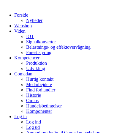
Videre
til
Forside
indhold
Nyheder
Webshop
Viden
IOT
Signalkonverter
Belastnings- og effektovervågning
Farestistyring
Kompetencer
Produktion
Udvikling
Comadan
Hurtig kontakt
Medarbejdere
Find forhandler
Historie
Om os
Handelsbetingelser
Komponenter
Log in
Log ind
Log ud
Anmod om login til Comadan webshop