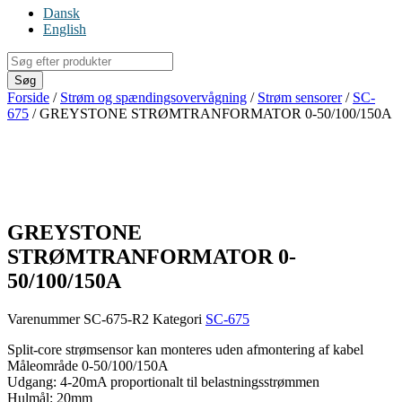
Dansk
English
Products
search
Søg
Forside
/
Strøm og spændingsovervågning
/
Strøm sensorer
/
SC-
675
/ GREYSTONE STRØMTRANFORMATOR 0-50/100/150A
GREYSTONE
STRØMTRANFORMATOR 0-
50/100/150A
Varenummer
SC-675-R2
Kategori
SC-675
Split-core strømsensor kan monteres uden afmontering af kabel
Måleområde 0-50/100/150A
Udgang: 4-20mA proportionalt til belastningsstrømmen
Hulmål: 20mm