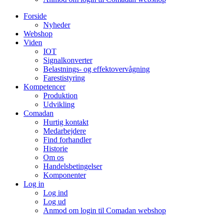
Forside
Nyheder
Webshop
Viden
IOT
Signalkonverter
Belastnings- og effektovervågning
Farestistyring
Kompetencer
Produktion
Udvikling
Comadan
Hurtig kontakt
Medarbejdere
Find forhandler
Historie
Om os
Handelsbetingelser
Komponenter
Log in
Log ind
Log ud
Anmod om login til Comadan webshop