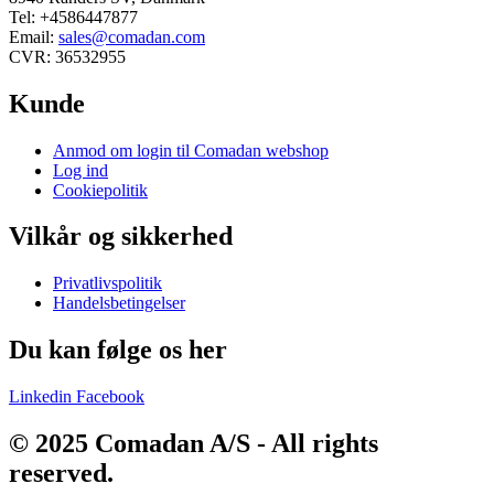
Tel: +4586447877
Email:
sales@comadan.com
CVR: 36532955
Kunde
Main
Anmod om login til Comadan webshop
Menu
Log ind
Cookiepolitik
Vilkår og sikkerhed
Main
Privatlivspolitik
Menu
Handelsbetingelser
Du kan følge os her
Linkedin
Facebook
© 2025 Comadan A/S - All rights
reserved.