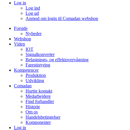
Log in
Log ind
Log ud
Anmod om login til Comadan webshop
Forside
Nyheder
Webshop
Viden
IOT
Signalkonverter
Belastnings- og effektovervågning
Farestistyring
Kompetencer
Produktion
Udvikling
Comadan
Hurtig kontakt
Medarbejdere
Find forhandler
Historie
Om os
Handelsbetingelser
Komponenter
Log in