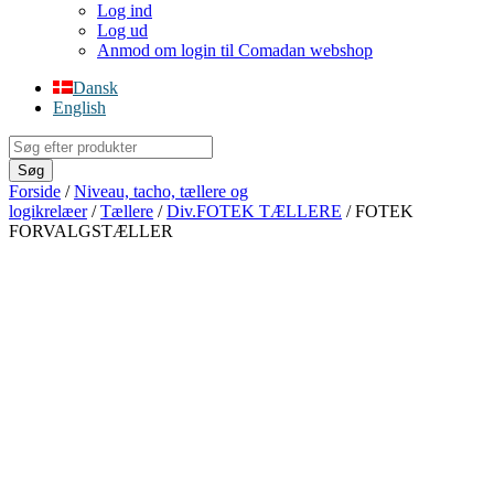
Log ind
Log ud
Anmod om login til Comadan webshop
Dansk
English
Products
search
Søg
Forside
/
Niveau, tacho, tællere og
logikrelæer
/
Tællere
/
Div.FOTEK TÆLLERE
/ FOTEK
FORVALGSTÆLLER