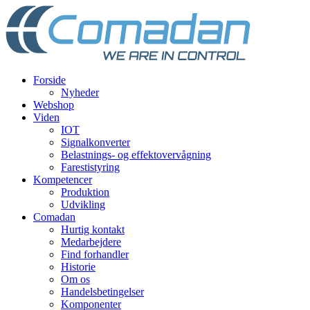
Videre
til
indhold
Forside
Nyheder
Webshop
Viden
IOT
Signalkonverter
Belastnings- og effektovervågning
Farestistyring
Kompetencer
Produktion
Udvikling
Comadan
Hurtig kontakt
Medarbejdere
Find forhandler
Historie
Om os
Handelsbetingelser
Komponenter