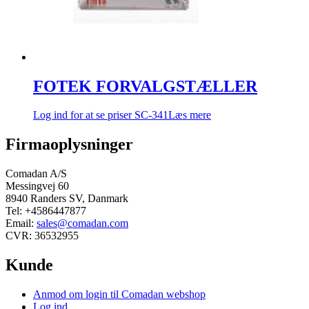
FOTEK FORVALGSTÆLLER
Log ind for at se priser
SC-341
Læs mere
Firmaoplysninger
Comadan A/S
Messingvej 60
8940 Randers SV, Danmark
Tel: +4586447877
Email:
sales@comadan.com
CVR: 36532955
Kunde
Main
Anmod om login til Comadan webshop
Menu
Log ind