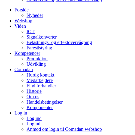
Forside
Nyheder
Webshop
Viden
IOT
Signalkonverter
Belastnings- og effektovervågning
Farestistyring
Kompetencer
Produktion
Udvikling
Comadan
Hurtig kontakt
Medarbejdere
Find forhandler
Historie
Om os
Handelsbetingelser
Komponenter
Log in
Log ind
Log ud
Anmod om login til Comadan webshop