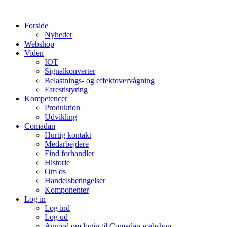
Videre
til
Forside
indhold
Nyheder
Webshop
Viden
IOT
Signalkonverter
Belastnings- og effektovervågning
Farestistyring
Kompetencer
Produktion
Udvikling
Comadan
Hurtig kontakt
Medarbejdere
Find forhandler
Historie
Om os
Handelsbetingelser
Komponenter
Log in
Log ind
Log ud
Anmod om login til Comadan webshop