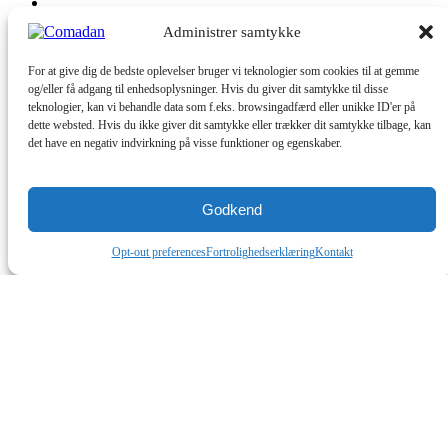
Administrer samtykke
FOTEK FORVALGSTÆLLER
(48×96)
For at give dig de bedste oplevelser bruger vi teknologier som cookies til at gemme
og/eller få adgang til enhedsoplysninger. Hvis du giver dit samtykke til disse
teknologier, kan vi behandle data som f.eks. browsingadfærd eller unikke ID'er på
Log ind for at se priser
C-261
Læs mere
dette websted. Hvis du ikke giver dit samtykke eller trækker dit samtykke tilbage, kan
det have en negativ indvirkning på visse funktioner og egenskaber.
Godkend
Opt-out preferences
Fortrolighedserklæring
Kontakt