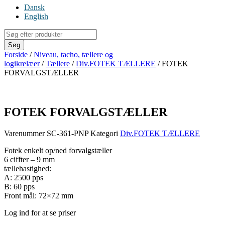
Dansk
English
Products
search
Søg
Forside
/
Niveau, tacho, tællere og
logikrelæer
/
Tællere
/
Div.FOTEK TÆLLERE
/ FOTEK
FORVALGSTÆLLER
FOTEK FORVALGSTÆLLER
Varenummer
SC-361-PNP
Kategori
Div.FOTEK TÆLLERE
Fotek enkelt op/ned forvalgstæller
6 ciffter – 9 mm
tællehastighed:
A: 2500 pps
B: 60 pps
Front mål: 72×72 mm
Log ind for at se priser