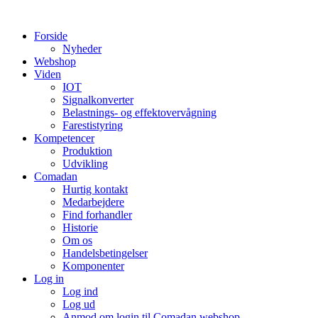
Videre
til
Forside
indhold
Nyheder
Webshop
Viden
IOT
Signalkonverter
Belastnings- og effektovervågning
Farestistyring
Kompetencer
Produktion
Udvikling
Comadan
Hurtig kontakt
Medarbejdere
Find forhandler
Historie
Om os
Handelsbetingelser
Komponenter
Log in
Log ind
Log ud
Anmod om login til Comadan webshop