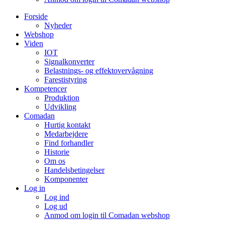
Forside
Nyheder
Webshop
Viden
IOT
Signalkonverter
Belastnings- og effektovervågning
Farestistyring
Kompetencer
Produktion
Udvikling
Comadan
Hurtig kontakt
Medarbejdere
Find forhandler
Historie
Om os
Handelsbetingelser
Komponenter
Log in
Log ind
Log ud
Anmod om login til Comadan webshop