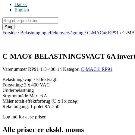
Dansk
English
Products
search
Søg
Forside
/
Belastning og effekt overvågning
/
C-MAC® RP91
/ C-MA
C-MAC® BELASTNINGSVAGT 6A invert
Varenummer
RP91-1-3-400-14
Kategori
C-MAC® RP91
Belastningsvagt / Effektvagt
Forsyning: 3 x 400 VAC
Underbelastning
Strømområde Max. 6 A
Måler totalt effektforbrug (U x I x cosφ)
Relæ udgang: 1-polet 8A-250
Log ind for at se priser
Alle priser er ekskl. moms