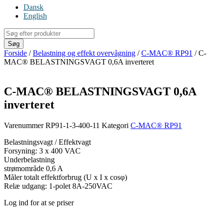
Dansk
English
Products
search
Søg
Forside
/
Belastning og effekt overvågning
/
C-MAC® RP91
/ C-
MAC® BELASTNINGSVAGT 0,6A inverteret
C-MAC® BELASTNINGSVAGT 0,6A
inverteret
Varenummer
RP91-1-3-400-11
Kategori
C-MAC® RP91
Belastningsvagt / Effektvagt
Forsyning: 3 x 400 VAC
Underbelastning
strømområde 0,6 A
Måler totalt effektforbrug (U x I x cosφ)
Relæ udgang: 1-polet 8A-250VAC
Log ind for at se priser