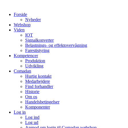
Videre
til
Forside
indhold
Nyheder
Webshop
Viden
IOT
Signalkonverter
Belastnings- og effektovervågning
Farestistyring
Kompetencer
Produktion
Udvikling
Comadan
Hurtig kontakt
Medarbejdere
Find forhandler
Historie
Om os
Handelsbetingelser
Komponenter
Log in
Log ind
Log ud
Anmod om login til Comadan webshop