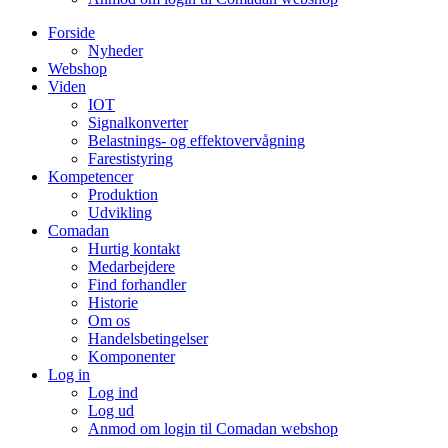
Forside
Nyheder
Webshop
Viden
IOT
Signalkonverter
Belastnings- og effektovervågning
Farestistyring
Kompetencer
Produktion
Udvikling
Comadan
Hurtig kontakt
Medarbejdere
Find forhandler
Historie
Om os
Handelsbetingelser
Komponenter
Log in
Log ind
Log ud
Anmod om login til Comadan webshop