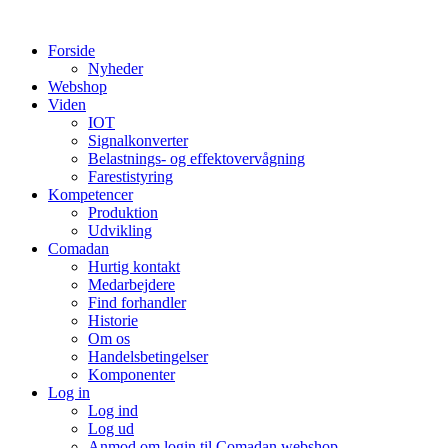
Videre
til
Forside
indhold
Nyheder
Webshop
Viden
IOT
Signalkonverter
Belastnings- og effektovervågning
Farestistyring
Kompetencer
Produktion
Udvikling
Comadan
Hurtig kontakt
Medarbejdere
Find forhandler
Historie
Om os
Handelsbetingelser
Komponenter
Log in
Log ind
Log ud
Anmod om login til Comadan webshop