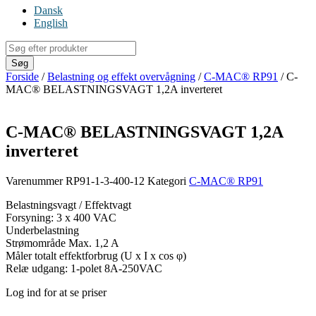
Dansk
English
Products
search
Søg
Forside
/
Belastning og effekt overvågning
/
C-MAC® RP91
/ C-
MAC® BELASTNINGSVAGT 1,2A inverteret
C-MAC® BELASTNINGSVAGT 1,2A
inverteret
Varenummer
RP91-1-3-400-12
Kategori
C-MAC® RP91
Belastningsvagt / Effektvagt
Forsyning: 3 x 400 VAC
Underbelastning
Strømområde Max. 1,2 A
Måler totalt effektforbrug (U x I x cos φ)
Relæ udgang: 1-polet 8A-250VAC
Log ind for at se priser