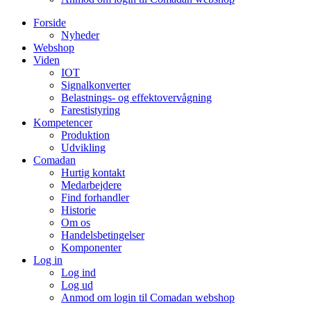
Forside
Nyheder
Webshop
Viden
IOT
Signalkonverter
Belastnings- og effektovervågning
Farestistyring
Kompetencer
Produktion
Udvikling
Comadan
Hurtig kontakt
Medarbejdere
Find forhandler
Historie
Om os
Handelsbetingelser
Komponenter
Log in
Log ind
Log ud
Anmod om login til Comadan webshop