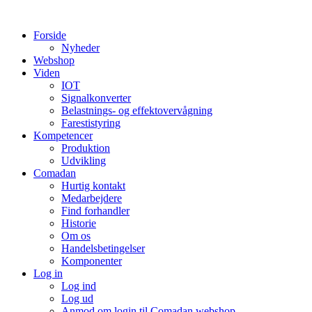
Videre
til
Forside
indhold
Nyheder
Webshop
Viden
IOT
Signalkonverter
Belastnings- og effektovervågning
Farestistyring
Kompetencer
Produktion
Udvikling
Comadan
Hurtig kontakt
Medarbejdere
Find forhandler
Historie
Om os
Handelsbetingelser
Komponenter
Log in
Log ind
Log ud
Anmod om login til Comadan webshop