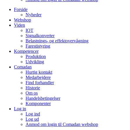
Forside
Nyheder
Webshop
Viden
IOT
Signalkonverter
Belastnings- og effektovervågning
Farestistyring
Kompetencer
Produktion
Udvikling
Comadan
Hurtig kontakt
Medarbejdere
Find forhandler
Historie
Om os
Handelsbetingelser
Komponenter
Log in
Log ind
Log ud
Anmod om login til Comadan webshop