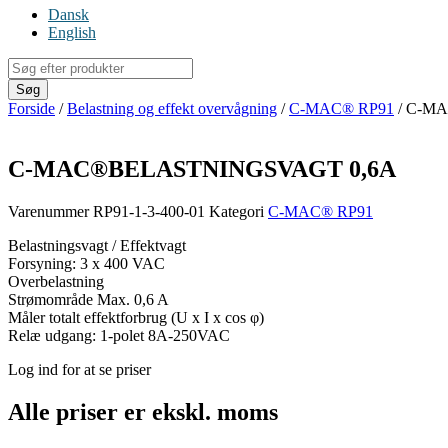
Dansk
English
Products
search
Søg
Forside
/
Belastning og effekt overvågning
/
C-MAC® RP91
/ C-M
C-MAC®BELASTNINGSVAGT 0,6A
Varenummer
RP91-1-3-400-01
Kategori
C-MAC® RP91
Belastningsvagt / Effektvagt
Forsyning: 3 x 400 VAC
Overbelastning
Strømområde Max. 0,6 A
Måler totalt effektforbrug (U x I x cos φ)
Relæ udgang: 1-polet 8A-250VAC
Log ind for at se priser
Alle priser er ekskl. moms