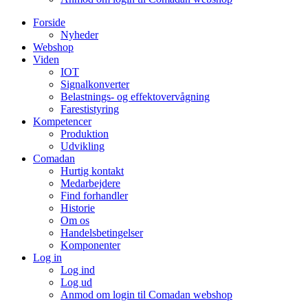
Forside
Nyheder
Webshop
Viden
IOT
Signalkonverter
Belastnings- og effektovervågning
Farestistyring
Kompetencer
Produktion
Udvikling
Comadan
Hurtig kontakt
Medarbejdere
Find forhandler
Historie
Om os
Handelsbetingelser
Komponenter
Log in
Log ind
Log ud
Anmod om login til Comadan webshop