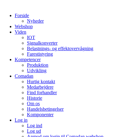
Videre
til
Forside
indhold
Nyheder
Webshop
Viden
IOT
Signalkonverter
Belastnings- og effektovervågning
Farestistyring
Kompetencer
Produktion
Udvikling
Comadan
Hurtig kontakt
Medarbejdere
Find forhandler
Historie
Om os
Handelsbetingelser
Komponenter
Log in
Log ind
Log ud
Anmod om login til Comadan webshop