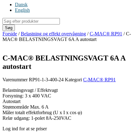
Dansk
English
Products
search
Søg
Forside
/
Belastning og effekt overvågning
/
C-MAC® RP91
/ C-
MAC® BELASTNINGSVAGT 6A A autostart
C-MAC® BELASTNINGSVAGT 6A A
autostart
Varenummer
RP91-1-3-400-24
Kategori
C-MAC® RP91
Belastningsvagt / Effektvagt
Forsyning: 3 x 400 VAC
Autostart
Strømområde Max. 6 A
Måler totalt effektforbrug (U x I x cos φ)
Relæ udgang: 1-polet 8A-250VAC
Log ind for at se priser