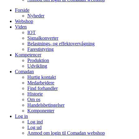
Forside
Nyheder
Webshop
Viden
IOT
Signalkonverter
Belastnings- og effektovervågning
Farestistyring
Kompetencer
Produktion
Udvikling
Comadan
Hurtig kontakt
Medarbejdere
Find forhandler
Historie
Om os
Handelsbetingelser
Komponenter
Log in
Log ind
Log ud
Anmod om login til Comadan webshop