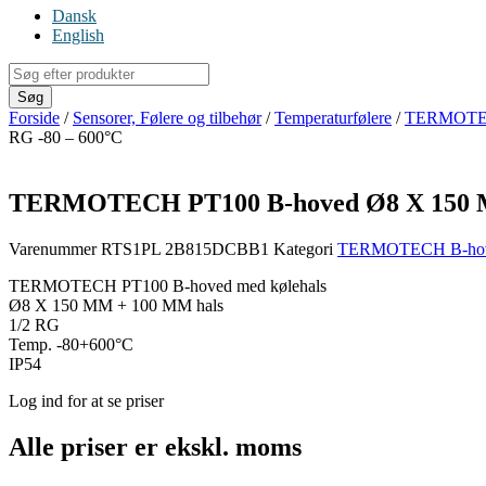
Dansk
English
Products
search
Søg
Forside
/
Sensorer, Følere og tilbehør
/
Temperaturfølere
/
TERMOTECH
RG -80 – 600°C
TERMOTECH PT100 B-hoved Ø8 X 150 M
Varenummer
RTS1PL 2B815DCBB1
Kategori
TERMOTECH B-hoved
TERMOTECH PT100 B-hoved med kølehals
Ø8 X 150 MM + 100 MM hals
1/2 RG
Temp. -80+600°C
IP54
Log ind for at se priser
Alle priser er ekskl. moms