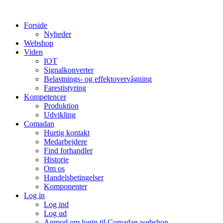
Videre
til
Forside
indhold
Nyheder
Webshop
Viden
IOT
Signalkonverter
Belastnings- og effektovervågning
Farestistyring
Kompetencer
Produktion
Udvikling
Comadan
Hurtig kontakt
Medarbejdere
Find forhandler
Historie
Om os
Handelsbetingelser
Komponenter
Log in
Log ind
Log ud
Anmod om login til Comadan webshop