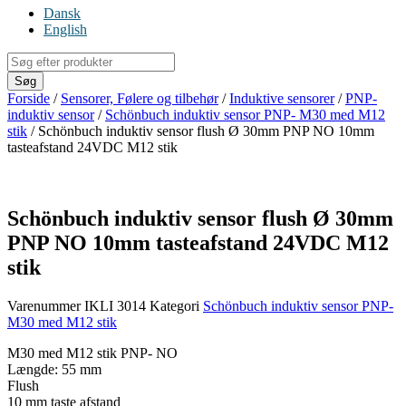
Dansk
English
Products
search
Søg
Forside
/
Sensorer, Følere og tilbehør
/
Induktive sensorer
/
PNP-
induktiv sensor
/
Schönbuch induktiv sensor PNP- M30 med M12
stik
/ Schönbuch induktiv sensor flush Ø 30mm PNP NO 10mm
tasteafstand 24VDC M12 stik
Schönbuch induktiv sensor flush Ø 30mm
PNP NO 10mm tasteafstand 24VDC M12
stik
Varenummer
IKLI 3014
Kategori
Schönbuch induktiv sensor PNP-
M30 med M12 stik
M30 med M12 stik PNP- NO
Længde: 55 mm
Flush
10 mm taste afstand