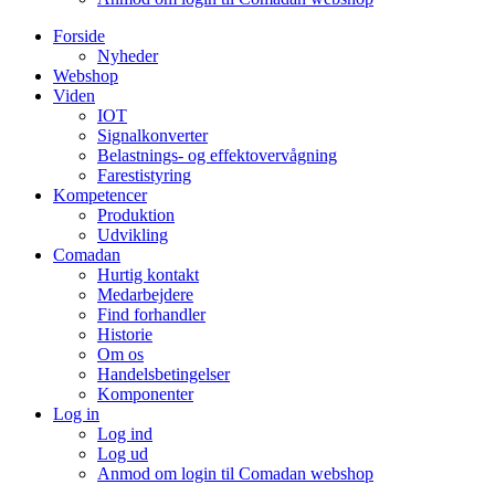
Forside
Nyheder
Webshop
Viden
IOT
Signalkonverter
Belastnings- og effektovervågning
Farestistyring
Kompetencer
Produktion
Udvikling
Comadan
Hurtig kontakt
Medarbejdere
Find forhandler
Historie
Om os
Handelsbetingelser
Komponenter
Log in
Log ind
Log ud
Anmod om login til Comadan webshop