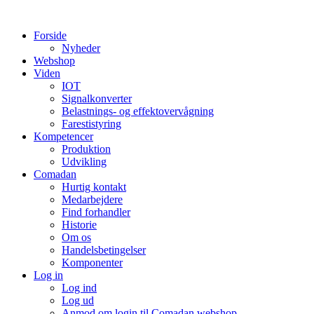
Videre
til
Forside
indhold
Nyheder
Webshop
Viden
IOT
Signalkonverter
Belastnings- og effektovervågning
Farestistyring
Kompetencer
Produktion
Udvikling
Comadan
Hurtig kontakt
Medarbejdere
Find forhandler
Historie
Om os
Handelsbetingelser
Komponenter
Log in
Log ind
Log ud
Anmod om login til Comadan webshop