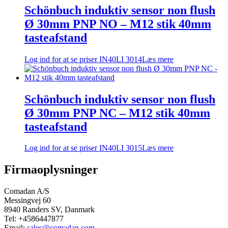
Schönbuch induktiv sensor non flush
Ø 30mm PNP NO – M12 stik 40mm
tasteafstand
Log ind for at se priser
IN40LI 3014
Læs mere
Schönbuch induktiv sensor non flush
Ø 30mm PNP NC – M12 stik 40mm
tasteafstand
Log ind for at se priser
IN40LI 3015
Læs mere
Firmaoplysninger
Comadan A/S
Messingvej 60
8940 Randers SV, Danmark
Tel: +4586447877
Email:
sales@comadan.com