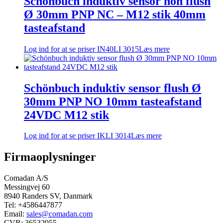
Schönbuch induktiv sensor non flush
Ø 30mm PNP NC – M12 stik 40mm
tasteafstand
Log ind for at se priser
IN40LI 3015
Læs mere
Schönbuch induktiv sensor flush Ø
30mm PNP NO 10mm tasteafstand
24VDC M12 stik
Log ind for at se priser
IKLI 3014
Læs mere
Firmaoplysninger
Comadan A/S
Messingvej 60
8940 Randers SV, Danmark
Tel: +4586447877
Email:
sales@comadan.com
CVR: 36532955