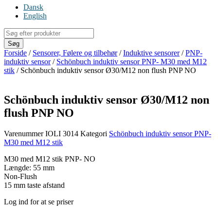
Dansk
English
Products
search
Søg
Forside
/
Sensorer, Følere og tilbehør
/
Induktive sensorer
/
PNP-
induktiv sensor
/
Schönbuch induktiv sensor PNP- M30 med M12
stik
/ Schönbuch induktiv sensor Ø30/M12 non flush PNP NO
Schönbuch induktiv sensor Ø30/M12 non
flush PNP NO
Varenummer
IOLI 3014
Kategori
Schönbuch induktiv sensor PNP-
M30 med M12 stik
M30 med M12 stik PNP- NO
Længde: 55 mm
Non-Flush
15 mm taste afstand
Log ind for at se priser