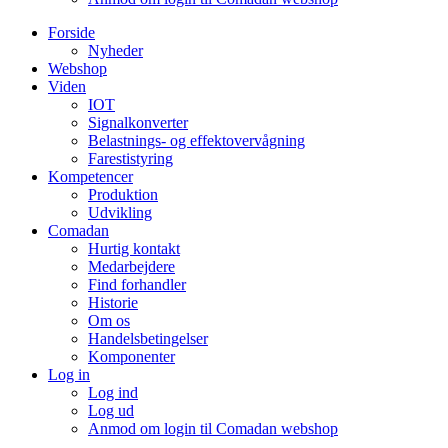
Forside
Nyheder
Webshop
Viden
IOT
Signalkonverter
Belastnings- og effektovervågning
Farestistyring
Kompetencer
Produktion
Udvikling
Comadan
Hurtig kontakt
Medarbejdere
Find forhandler
Historie
Om os
Handelsbetingelser
Komponenter
Log in
Log ind
Log ud
Anmod om login til Comadan webshop