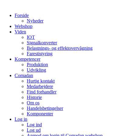
Videre
til
Forside
indhold
Nyheder
Webshop
Viden
IOT
Signalkonverter
Belastnings- og effektovervågning
Farestistyring
Kompetencer
Produktion
Udvikling
Comadan
Hurtig kontakt
Medarbejdere
Find forhandler
Historie
Om os
Handelsbetingelser
Komponenter
Log in
Log ind
Log ud
Anmod om login til Comadan webshop