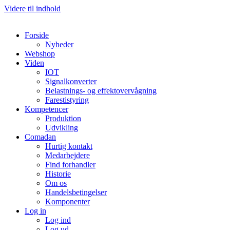
Videre til indhold
Forside
Nyheder
Webshop
Viden
IOT
Signalkonverter
Belastnings- og effektovervågning
Farestistyring
Kompetencer
Produktion
Udvikling
Comadan
Hurtig kontakt
Medarbejdere
Find forhandler
Historie
Om os
Handelsbetingelser
Komponenter
Log in
Log ind
Log ud