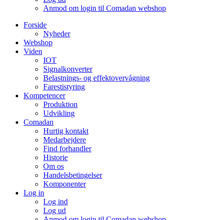
Anmod om login til Comadan webshop
Forside
Nyheder
Webshop
Viden
IOT
Signalkonverter
Belastnings- og effektovervågning
Farestistyring
Kompetencer
Produktion
Udvikling
Comadan
Hurtig kontakt
Medarbejdere
Find forhandler
Historie
Om os
Handelsbetingelser
Komponenter
Log in
Log ind
Log ud
Anmod om login til Comadan webshop