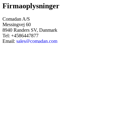
Firmaoplysninger
Comadan A/S
Messingvej 60
8940 Randers SV, Danmark
Tel: +4586447877
Email:
sales@comadan.com
CVR: 36532955
Kunde
Main Menu
Anmod om login til Comadan webshop
Log ind
Cookiepolitik
Vilkår og sikkerhed
Main Menu
Privatlivspolitik
Handelsbetingelser