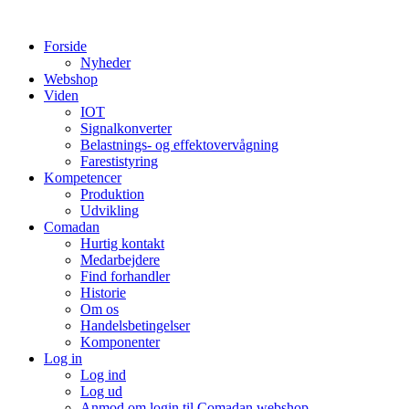
Videre
til
Forside
indhold
Nyheder
Webshop
Viden
IOT
Signalkonverter
Belastnings- og effektovervågning
Farestistyring
Kompetencer
Produktion
Udvikling
Comadan
Hurtig kontakt
Medarbejdere
Find forhandler
Historie
Om os
Handelsbetingelser
Komponenter
Log in
Log ind
Log ud
Anmod om login til Comadan webshop