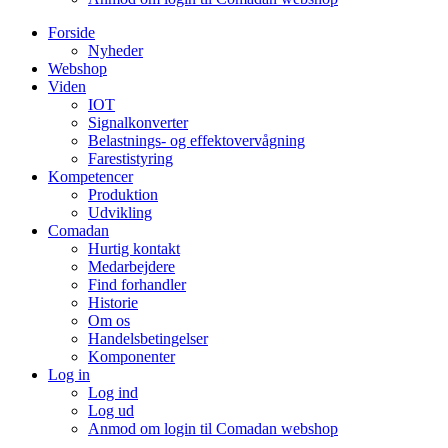
Forside
Nyheder
Webshop
Viden
IOT
Signalkonverter
Belastnings- og effektovervågning
Farestistyring
Kompetencer
Produktion
Udvikling
Comadan
Hurtig kontakt
Medarbejdere
Find forhandler
Historie
Om os
Handelsbetingelser
Komponenter
Log in
Log ind
Log ud
Anmod om login til Comadan webshop