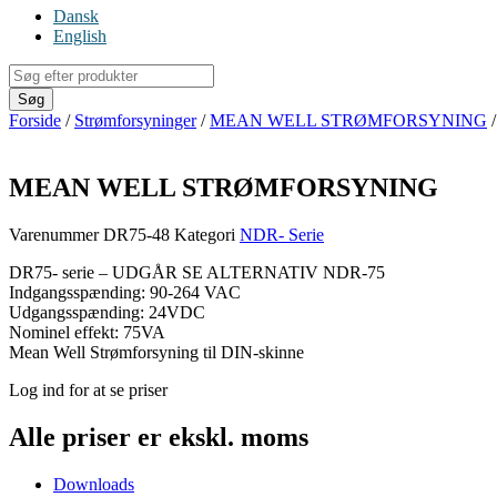
Dansk
English
Products
search
Søg
Forside
/
Strømforsyninger
/
MEAN WELL STRØMFORSYNING
MEAN WELL STRØMFORSYNING
Varenummer
DR75-48
Kategori
NDR- Serie
DR75- serie – UDGÅR SE ALTERNATIV NDR-75
Indgangsspænding: 90-264 VAC
Udgangsspænding: 24VDC
Nominel effekt: 75VA
Mean Well Strømforsyning til DIN-skinne
Log ind for at se priser
Alle priser er ekskl. moms
Downloads