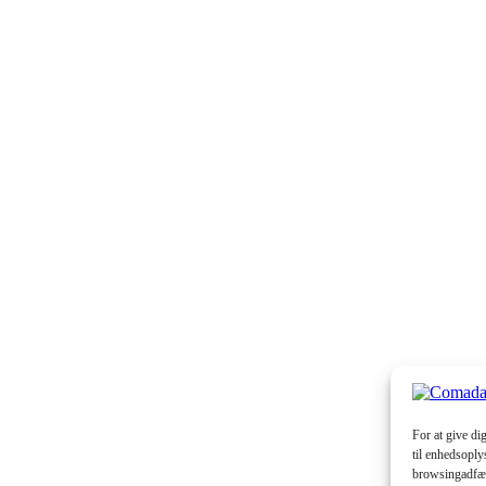
For at give di
til enhedsoply
browsingadfærd