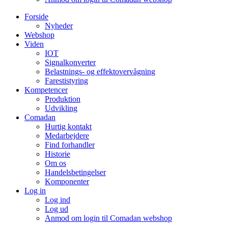
Forside
Nyheder
Webshop
Viden
IOT
Signalkonverter
Belastnings- og effektovervågning
Farestistyring
Kompetencer
Produktion
Udvikling
Comadan
Hurtig kontakt
Medarbejdere
Find forhandler
Historie
Om os
Handelsbetingelser
Komponenter
Log in
Log ind
Log ud
Anmod om login til Comadan webshop