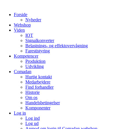
Videre
til
Forside
indhold
Nyheder
Webshop
Viden
IOT
Signalkonverter
Belastnings- og effektovervågning
Farestistyring
Kompetencer
Produktion
Udvikling
Comadan
Hurtig kontakt
Medarbejdere
Find forhandler
Historie
Om os
Handelsbetingelser
Komponenter
Log in
Log ind
Log ud
Anmod om login til Comadan webshop