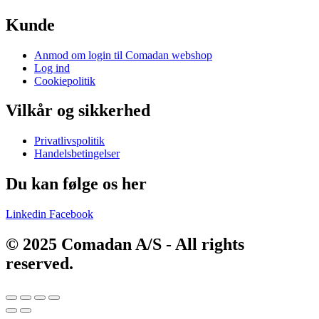
Kunde
Main
Anmod om login til Comadan webshop
Menu
Log ind
Cookiepolitik
Vilkår og sikkerhed
Main
Privatlivspolitik
Menu
Handelsbetingelser
Du kan følge os her
Linkedin
Facebook
© 2025 Comadan A/S - All rights
reserved.