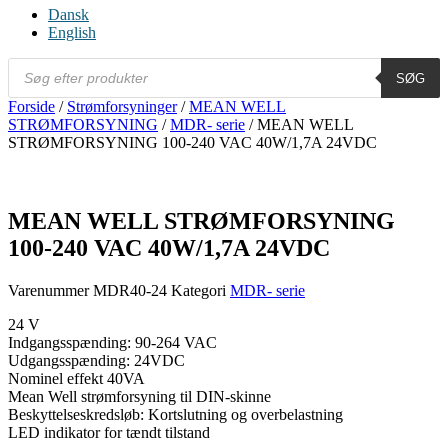
Dansk
English
Products
SØG
search
Forside
/
Strømforsyninger
/
MEAN WELL
STRØMFORSYNING
/
MDR- serie
/ MEAN WELL
STRØMFORSYNING 100-240 VAC 40W/1,7A 24VDC
MEAN WELL STRØMFORSYNING
100-240 VAC 40W/1,7A 24VDC
Varenummer
MDR40-24
Kategori
MDR- serie
24 V
Indgangsspænding: 90-264 VAC
Udgangsspænding: 24VDC
Nominel effekt 40VA
Mean Well strømforsyning til DIN-skinne
Beskyttelseskredsløb: Kortslutning og overbelastning
LED indikator for tændt tilstand