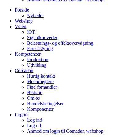
Forside
Nyheder
Webshop
Viden
IOT
Signalkonverter
Belastnings- og effektovervågning
Farestistyring
Kompetencer
Produktion
Udvikling
Comadan
Hurtig kontakt
Medarbejdere
Find forhandler
Historie
Om os
Handelsbetingelser
Komponenter
Log in
Log ind
Log ud
Anmod om login til Comadan webshop