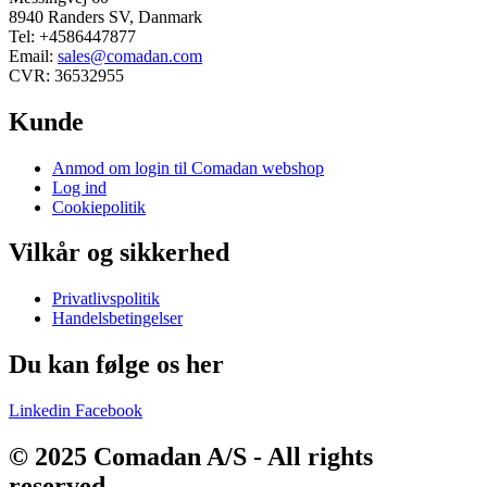
8940 Randers SV, Danmark
Tel: +4586447877
Email:
sales@comadan.com
CVR: 36532955
Kunde
Main
Anmod om login til Comadan webshop
Menu
Log ind
Cookiepolitik
Vilkår og sikkerhed
Main
Privatlivspolitik
Menu
Handelsbetingelser
Du kan følge os her
Linkedin
Facebook
© 2025 Comadan A/S - All rights
reserved.