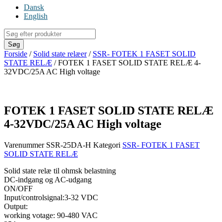
Dansk
English
Products
search
Søg
Forside
/
Solid state relæer
/
SSR- FOTEK 1 FASET SOLID
STATE RELÆ
/ FOTEK 1 FASET SOLID STATE RELÆ 4-
32VDC/25A AC High voltage
FOTEK 1 FASET SOLID STATE RELÆ
4-32VDC/25A AC High voltage
Varenummer
SSR-25DA-H
Kategori
SSR- FOTEK 1 FASET
SOLID STATE RELÆ
Solid state relæ til ohmsk belastning
DC-indgang og AC-udgang
ON/OFF
Input/controlsignal:3-32 VDC
Output:
working votage: 90-480 VAC