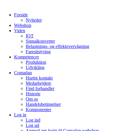
Videre
til
Forside
indhold
Nyheder
Webshop
Viden
IOT
Signalkonverter
Belastnings- og effektovervågning
Farestistyring
Kompetencer
Produktion
Udvikling
Comadan
Hurtig kontakt
Medarbejdere
Find forhandler
Historie
Om os
Handelsbetingelser
Komponenter
Log in
Log ind
Log ud
Anmod om login til Comadan webshop