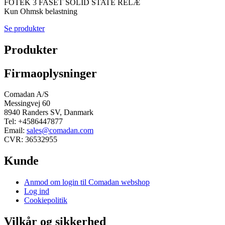
FOTEK 3 FASET SOLID STATE RELÆ
Kun Ohmsk belastning
Se produkter
Produkter
Firmaoplysninger
Comadan A/S
Messingvej 60
8940 Randers SV, Danmark
Tel: +4586447877
Email:
sales@comadan.com
CVR: 36532955
Kunde
Main
Anmod om login til Comadan webshop
Menu
Log ind
Cookiepolitik
Vilkår og sikkerhed