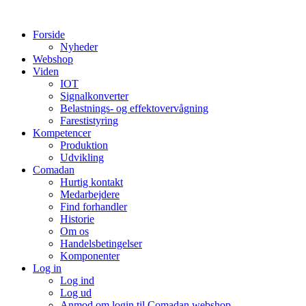
Videre
til
Forside
indhold
Nyheder
Webshop
Viden
IOT
Signalkonverter
Belastnings- og effektovervågning
Farestistyring
Kompetencer
Produktion
Udvikling
Comadan
Hurtig kontakt
Medarbejdere
Find forhandler
Historie
Om os
Handelsbetingelser
Komponenter
Log in
Log ind
Log ud
Anmod om login til Comadan webshop