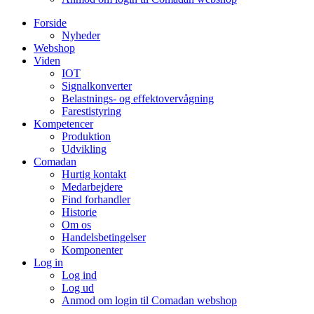
Forside
Nyheder
Webshop
Viden
IOT
Signalkonverter
Belastnings- og effektovervågning
Farestistyring
Kompetencer
Produktion
Udvikling
Comadan
Hurtig kontakt
Medarbejdere
Find forhandler
Historie
Om os
Handelsbetingelser
Komponenter
Log in
Log ind
Log ud
Anmod om login til Comadan webshop