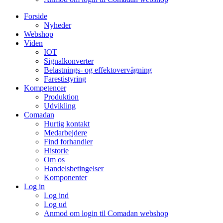
Forside
Nyheder
Webshop
Viden
IOT
Signalkonverter
Belastnings- og effektovervågning
Farestistyring
Kompetencer
Produktion
Udvikling
Comadan
Hurtig kontakt
Medarbejdere
Find forhandler
Historie
Om os
Handelsbetingelser
Komponenter
Log in
Log ind
Log ud
Anmod om login til Comadan webshop