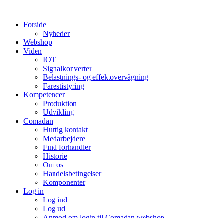
Videre
til
Forside
indhold
Nyheder
Webshop
Viden
IOT
Signalkonverter
Belastnings- og effektovervågning
Farestistyring
Kompetencer
Produktion
Udvikling
Comadan
Hurtig kontakt
Medarbejdere
Find forhandler
Historie
Om os
Handelsbetingelser
Komponenter
Log in
Log ind
Log ud
Anmod om login til Comadan webshop