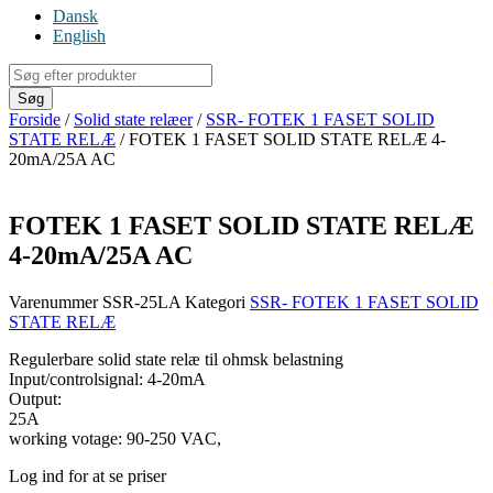
Dansk
English
Products
search
Søg
Forside
/
Solid state relæer
/
SSR- FOTEK 1 FASET SOLID
STATE RELÆ
/ FOTEK 1 FASET SOLID STATE RELÆ 4-
20mA/25A AC
FOTEK 1 FASET SOLID STATE RELÆ
4-20mA/25A AC
Varenummer
SSR-25LA
Kategori
SSR- FOTEK 1 FASET SOLID
STATE RELÆ
Regulerbare solid state relæ til ohmsk belastning
Input/controlsignal: 4-20mA
Output:
25A
working votage: 90-250 VAC,
Log ind for at se priser