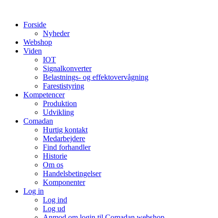
Videre
til
Forside
indhold
Nyheder
Webshop
Viden
IOT
Signalkonverter
Belastnings- og effektovervågning
Farestistyring
Kompetencer
Produktion
Udvikling
Comadan
Hurtig kontakt
Medarbejdere
Find forhandler
Historie
Om os
Handelsbetingelser
Komponenter
Log in
Log ind
Log ud
Anmod om login til Comadan webshop