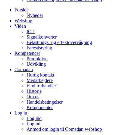
Forside
Nyheder
Webshop
Viden
IOT
Signalkonverter
Belastnings- og effektovervågning
Farestistyring
Kompetencer
Produktion
Udvikling
Comadan
Hurtig kontakt
Medarbejdere
Find forhandler
Historie
Om os
Handelsbetingelser
Komponenter
Log in
Log ind
Log ud
Anmod om login til Comadan webshop