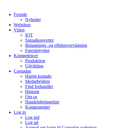
Videre
til
Forside
indhold
Nyheder
Webshop
Viden
IOT
Signalkonverter
Belastnings- og effektovervågning
Farestistyring
Kompetencer
Produktion
Udvikling
Comadan
Hurtig kontakt
Medarbejdere
Find forhandler
Historie
Om os
Handelsbetingelser
Komponenter
Log in
Log ind
Log ud
Anmod om login til Comadan webshop