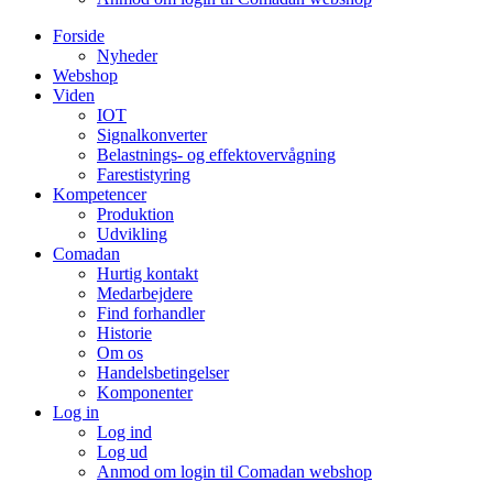
Forside
Nyheder
Webshop
Viden
IOT
Signalkonverter
Belastnings- og effektovervågning
Farestistyring
Kompetencer
Produktion
Udvikling
Comadan
Hurtig kontakt
Medarbejdere
Find forhandler
Historie
Om os
Handelsbetingelser
Komponenter
Log in
Log ind
Log ud
Anmod om login til Comadan webshop