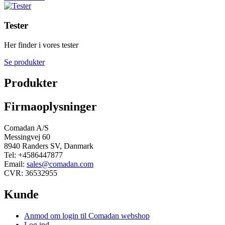
Tester
Her finder i vores tester
Se produkter
Produkter
Firmaoplysninger
Comadan A/S
Messingvej 60
8940 Randers SV, Danmark
Tel: +4586447877
Email:
sales@comadan.com
CVR: 36532955
Kunde
Main
Anmod om login til Comadan webshop
Menu
Log ind