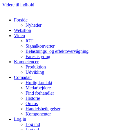
Videre til indhold
Forside
Nyheder
Webshop
Viden
IOT
Signalkonverter
Belastnings- og effektovervågning
Farestistyring
Kompetencer
Produktion
Udvikling
Comadan
Hurtig kontakt
Medarbejdere
Find forhandler
Historie
Om os
Handelsbetingelser
Komponenter
Log in
Log ind
Log ud