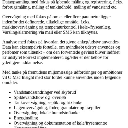
Dataopsamling med fokus på løbende måling og registrering, f.eks.
forbrugsmåling, måling af tankindhold, måling af vandstand etc.
Overvågning med fokus på om et eller flere parametre ligger
indenfor det definerede, tilladelige område, f.eks.
maskinovervågning og temperaturkontrol i køle-/fryseanlæg.
Varsling/alarmering via mail eller SMS kan tilknyttes.
Analyse med fokus på hvordan det givne anlæg/udstyr anvendes.
Data kan eksempelvis fortælle, om nyindkøbt udstyr anvendes og
perfomer som tiltænkt – om den forventede gevinst bliver indfriet.
Er udstyret korrekt implementeret, og/eller er der behov for
yderligere uddannelse.
Med tanke på fremtidens miljømæssige udfordringer og ambitioner
vil C-Mac Insight med stor fordel kunne anvendes inden følgende
områder:
Vandstandsændringer ved skybrud
Spildevandsflow og -overløb
Tankovervågning, septik- og trixtanke
Lagerovervågning, foder, granulater og træpiller
Overvågning, lokale brændstoftanke
Energimåling
Overvågning og dokumentation af køle/frysemontre