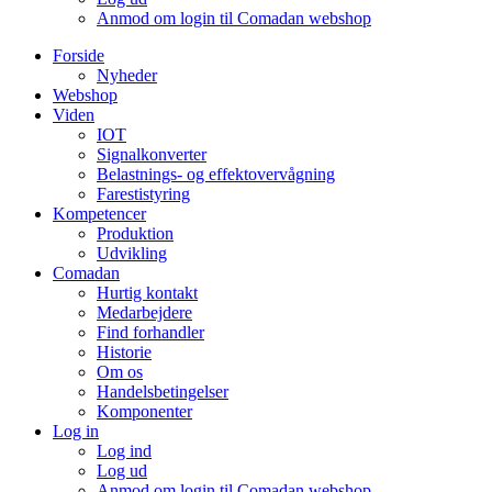
Anmod om login til Comadan webshop
Forside
Nyheder
Webshop
Viden
IOT
Signalkonverter
Belastnings- og effektovervågning
Farestistyring
Kompetencer
Produktion
Udvikling
Comadan
Hurtig kontakt
Medarbejdere
Find forhandler
Historie
Om os
Handelsbetingelser
Komponenter
Log in
Log ind
Log ud
Anmod om login til Comadan webshop