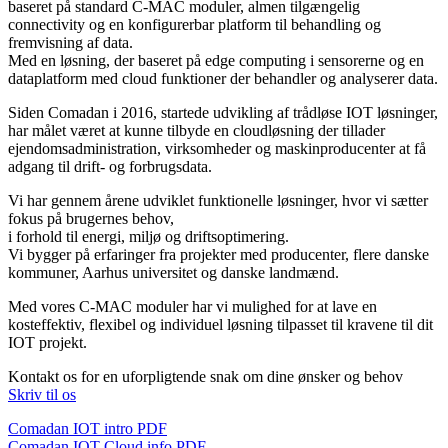
baseret på standard C-MAC moduler, almen tilgængelig
connectivity og en konfigurerbar platform til behandling og
fremvisning af data.
Med en løsning, der baseret på edge computing i sensorerne og en
dataplatform med cloud funktioner der behandler og analyserer data.
Siden Comadan i 2016, startede udvikling af trådløse IOT løsninger,
har målet været at kunne tilbyde en cloudløsning der tillader
ejendomsadministration, virksomheder og maskinproducenter at få
adgang til drift- og forbrugsdata.
Vi har gennem årene udviklet funktionelle løsninger, hvor vi sætter
fokus på brugernes behov,
i forhold til energi, miljø og driftsoptimering.
Vi bygger på erfaringer fra projekter med producenter, flere danske
kommuner, Aarhus universitet og danske landmænd.
Med vores C-MAC moduler har vi mulighed for at lave en
kosteffektiv, flexibel og individuel løsning tilpasset til kravene til dit
IOT projekt.
Kontakt os for en uforpligtende snak om dine ønsker og behov
Skriv til os
Comadan IOT intro PDF
Comadan IOT Cloud info PDF