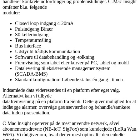
håndterer konkrete udfordringer og problemstillinger. C-Mac Insight
omfatter bl.a. følgende
moduler:
Closed loop indgang 4-20mA
Pulsindgang Binær
S0 tællerindgang
Temperaturmåling
Bus interface
Udstyr til trådløs kommunikation
Software til databehandling og -tolkning
Fremvisning som tabel eller kurver på PC, tablet og mobil
Datalevering til eksisterende managementsystem
(SCADA/BMS)
Standardkonfiguration: Løbende status én gang i timen
Indsamlede data videresendes til en platform efter eget valg.
Alternativt kan vi tilbyde
datafremvisning på en plaform fra Senti. Dette giver mulighed for at
indlægge alarmer, overvåge grænseværdier og behandle/samkøre
data inden præsentation.
C-Mac Insight opererer på de mest anvendte netværk, såvel
abonnementsdrevne (NB-IoT, SigFox) som kundeejede (LoRa Wan,
WiFi). Vi rådgiver om, hvad der er mest optimalt i den enkelte