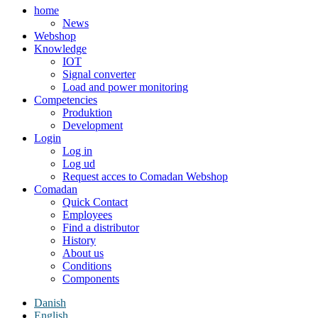
home
News
Webshop
Knowledge
IOT
Signal converter
Load and power monitoring
Competencies
Produktion
Development
Login
Log in
Log ud
Request acces to Comadan Webshop
Comadan
Quick Contact
Employees
Find a distributor
History
About us
Conditions
Components
Danish
English