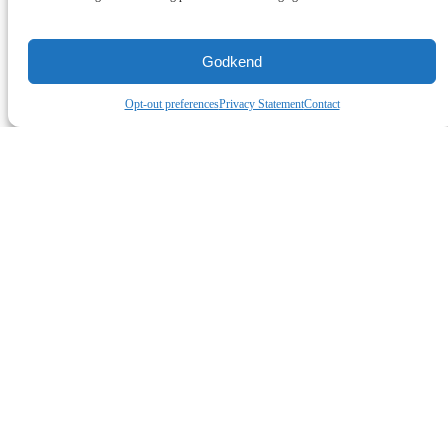
Log ind for at se priser
RP10-1-1-024
Read more
Godkend
Opt-out preferences
Privacy Statement
Contact
C-MAC® 1-PHASE MODULE
Log ind for at se priser
RP10-1-0-024
Read more