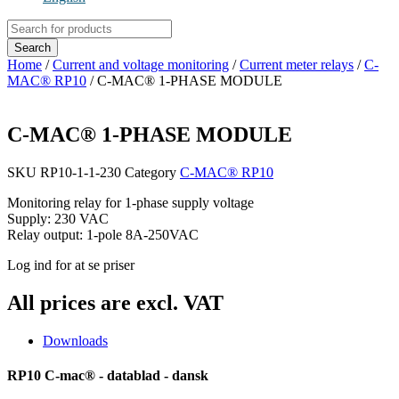
Products
search
Search
Home
/
Current and voltage monitoring
/
Current meter relays
/
C-
MAC® RP10
/ C-MAC® 1-PHASE MODULE
C-MAC® 1-PHASE MODULE
SKU
RP10-1-1-230
Category
C-MAC® RP10
Monitoring relay for 1-phase supply voltage
Supply: 230 VAC
Relay output: 1-pole 8A-250VAC
Log ind for at se priser
All prices are excl. VAT
Downloads
RP10 C-mac® - datablad - dansk