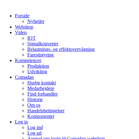
Videre
til
Forside
indhold
Nyheder
Webshop
Viden
IOT
Signalkonverter
Belastnings- og effektovervågning
Farestistyring
Kompetencer
Produktion
Udvikling
Comadan
Hurtig kontakt
Medarbejdere
Find forhandler
Historie
Om os
Handelsbetingelser
Komponenter
Log in
Log ind
Log ud
Anmod om login til Comadan webshop