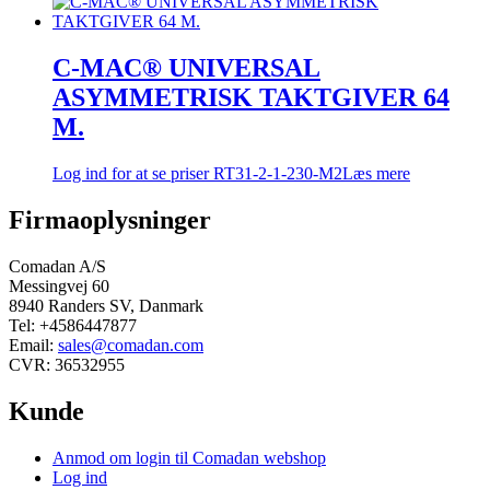
C-MAC® UNIVERSAL
ASYMMETRISK TAKTGIVER 64
M.
Log ind for at se priser
RT31-2-1-230-M2
Læs mere
Firmaoplysninger
Comadan A/S
Messingvej 60
8940 Randers SV, Danmark
Tel: +4586447877
Email:
sales@comadan.com
CVR: 36532955
Kunde
Main
Anmod om login til Comadan webshop
Menu
Log ind