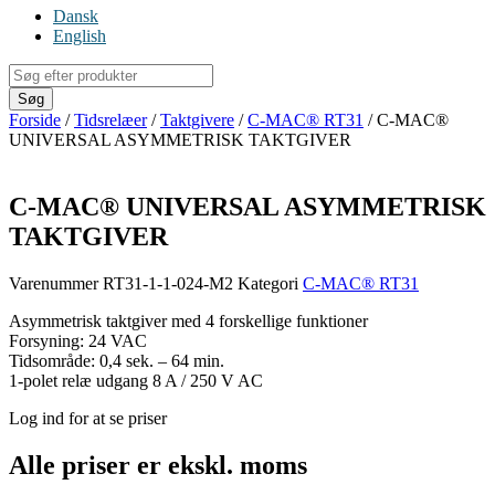
Dansk
English
Products
search
Søg
Forside
/
Tidsrelæer
/
Taktgivere
/
C-MAC® RT31
/ C-MAC®
UNIVERSAL ASYMMETRISK TAKTGIVER
C-MAC® UNIVERSAL ASYMMETRISK
TAKTGIVER
Varenummer
RT31-1-1-024-M2
Kategori
C-MAC® RT31
Asymmetrisk taktgiver med 4 forskellige funktioner
Forsyning: 24 VAC
Tidsområde: 0,4 sek. – 64 min.
1-polet relæ udgang 8 A / 250 V AC
Log ind for at se priser
Alle priser er ekskl. moms