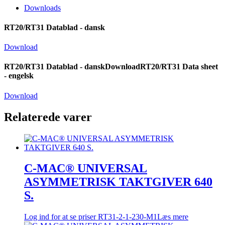
Downloads
RT20/RT31 Datablad - dansk
Download
RT20/RT31 Datablad - danskDownloadRT20/RT31 Data sheet
- engelsk
Download
Relaterede varer
C-MAC® UNIVERSAL
ASYMMETRISK TAKTGIVER 640
S.
Log ind for at se priser
RT31-2-1-230-M1
Læs mere