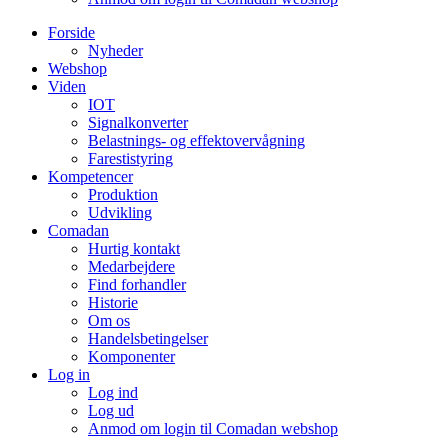
Forside
Nyheder
Webshop
Viden
IOT
Signalkonverter
Belastnings- og effektovervågning
Farestistyring
Kompetencer
Produktion
Udvikling
Comadan
Hurtig kontakt
Medarbejdere
Find forhandler
Historie
Om os
Handelsbetingelser
Komponenter
Log in
Log ind
Log ud
Anmod om login til Comadan webshop