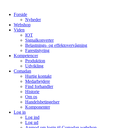
Videre
til
Forside
indhold
Nyheder
Webshop
Viden
IOT
Signalkonverter
Belastnings- og effektovervågning
Farestistyring
Kompetencer
Produktion
Udvikling
Comadan
Hurtig kontakt
Medarbejdere
Find forhandler
Historie
Om os
Handelsbetingelser
Komponenter
Log in
Log ind
Log ud
Anmod om login til Comadan webshop