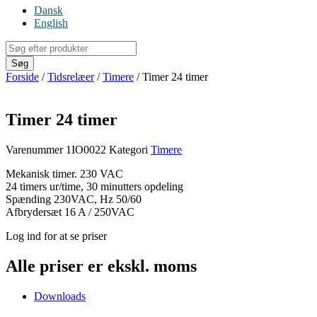
Dansk
English
Products
search
Søg
Forside
/
Tidsrelæer
/
Timere
/ Timer 24 timer
Timer 24 timer
Varenummer
1IO0022
Kategori
Timere
Mekanisk timer. 230 VAC
24 timers ur/time, 30 minutters opdeling
Spænding 230VAC, Hz 50/60
Afbrydersæt 16 A / 250VAC
Log ind for at se priser
Alle priser er ekskl. moms
Downloads