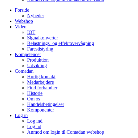
Forside
Nyheder
Webshop
Viden
IOT
Signalkonverter
Belastnings- og effektovervågning
Farestistyring
Kompetencer
Produktion
Udvikling
Comadan
Hurtig kontakt
Medarbejdere
Find forhandler
Historie
Om os
Handelsbetingelser
Komponenter
Log in
Log ind
Log ud
Anmod om login til Comadan webshop