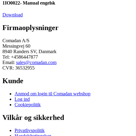
1IO0022- Manual engelsk
Download
Firmaoplysninger
Comadan A/S
Messingvej 60
8940 Randers SV, Danmark
Tel: +4586447877
Email:
sales@comadan.com
CVR: 36532955
Kunde
Main
Anmod om login til Comadan webshop
Menu
Log ind
Cookiepolitik
Vilkår og sikkerhed
Main
Privatlivspolitik
Menu
Handelsbetingelser