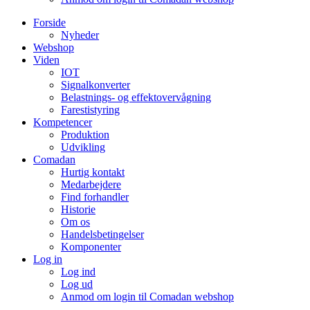
Forside
Nyheder
Webshop
Viden
IOT
Signalkonverter
Belastnings- og effektovervågning
Farestistyring
Kompetencer
Produktion
Udvikling
Comadan
Hurtig kontakt
Medarbejdere
Find forhandler
Historie
Om os
Handelsbetingelser
Komponenter
Log in
Log ind
Log ud
Anmod om login til Comadan webshop