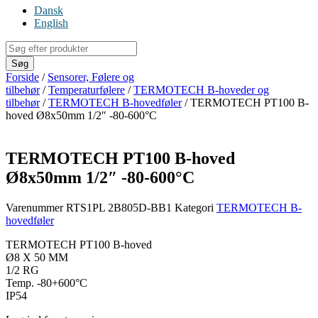
Dansk
English
Products
search
Søg
Forside
/
Sensorer, Følere og
tilbehør
/
Temperaturfølere
/
TERMOTECH B-hoveder og
tilbehør
/
TERMOTECH B-hovedføler
/ TERMOTECH PT100 B-
hoved Ø8x50mm 1/2″ -80-600°C
TERMOTECH PT100 B-hoved
Ø8x50mm 1/2″ -80-600°C
Varenummer
RTS1PL 2B805D-BB1
Kategori
TERMOTECH B-
hovedføler
TERMOTECH PT100 B-hoved
Ø8 X 50 MM
1/2 RG
Temp. -80+600°C
IP54