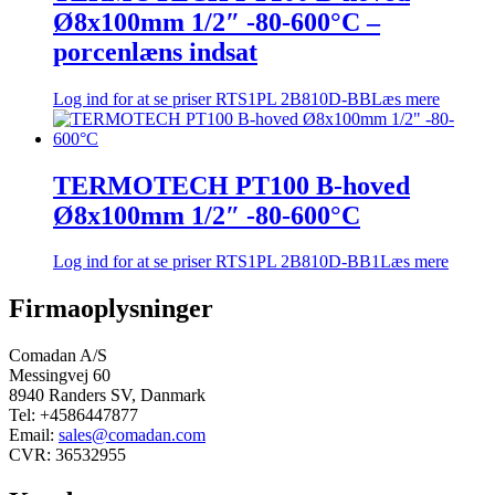
Ø8x100mm 1/2″ -80-600°C –
porcenlæns indsat
Log ind for at se priser
RTS1PL 2B810D-BB
Læs mere
TERMOTECH PT100 B-hoved
Ø8x100mm 1/2″ -80-600°C
Log ind for at se priser
RTS1PL 2B810D-BB1
Læs mere
Firmaoplysninger
Comadan A/S
Messingvej 60
8940 Randers SV, Danmark
Tel: +4586447877
Email:
sales@comadan.com
CVR: 36532955