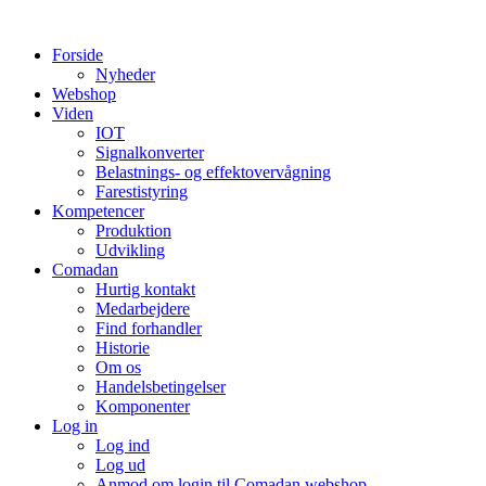
Videre
til
Forside
indhold
Nyheder
Webshop
Viden
IOT
Signalkonverter
Belastnings- og effektovervågning
Farestistyring
Kompetencer
Produktion
Udvikling
Comadan
Hurtig kontakt
Medarbejdere
Find forhandler
Historie
Om os
Handelsbetingelser
Komponenter
Log in
Log ind
Log ud
Anmod om login til Comadan webshop