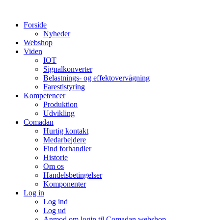
Videre
til
Forside
indhold
Nyheder
Webshop
Viden
IOT
Signalkonverter
Belastnings- og effektovervågning
Farestistyring
Kompetencer
Produktion
Udvikling
Comadan
Hurtig kontakt
Medarbejdere
Find forhandler
Historie
Om os
Handelsbetingelser
Komponenter
Log in
Log ind
Log ud
Anmod om login til Comadan webshop