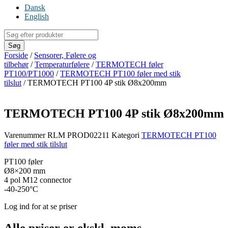
Dansk
English
Products
search
Søg
Forside
/
Sensorer, Følere og
tilbehør
/
Temperaturfølere
/
TERMOTECH føler
PT100/PT1000
/
TERMOTECH PT100 føler med stik
tilslut
/ TERMOTECH PT100 4P stik Ø8x200mm
TERMOTECH PT100 4P stik Ø8x200mm
Varenummer
RLM PROD02211
Kategori
TERMOTECH PT100
føler med stik tilslut
PT100 føler
Ø8×200 mm
4 pol M12 connector
-40-250°C
Log ind for at se priser
Alle priser er ekskl. moms