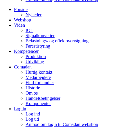
Forside
Nyheder
Webshop
Viden
IOT
Signalkonverter
Belastnings- og effektovervågning
Farestistyring
Kompetencer
Produktion
Udvikling
Comadan
Hurtig kontakt
Medarbejdere
Find forhandler
Historie
Om os
Handelsbetingelser
Komponenter
Log in
Log ind
Log ud
Anmod om login til Comadan webshop