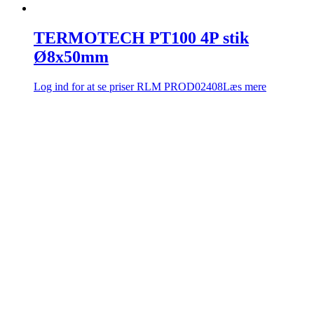
TERMOTECH PT100 4P stik
Ø8x50mm
Log ind for at se priser
RLM PROD02408
Læs mere
Firmaoplysninger
Comadan A/S
Messingvej 60
8940 Randers SV, Danmark
Tel: +4586447877
Email:
sales@comadan.com
CVR: 36532955
Kunde
Main
Anmod om login til Comadan webshop
Menu
Log ind
Cookiepolitik