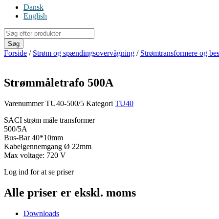
Dansk
English
Products
search
Søg
Forside
/
Strøm og spændingsovervågning
/
Strømtransformere og bes
Strømmåletrafo 500A
Varenummer
TU40-500/5
Kategori
TU40
SACI strøm måle transformer
500/5A
Bus-Bar 40*10mm
Kabelgennemgang Ø 22mm
Max voltage: 720 V
Log ind for at se priser
Alle priser er ekskl. moms
Downloads