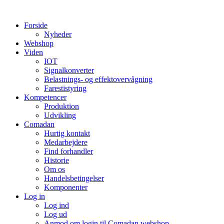
Videre
til
Forside
indhold
Nyheder
Webshop
Viden
IOT
Signalkonverter
Belastnings- og effektovervågning
Farestistyring
Kompetencer
Produktion
Udvikling
Comadan
Hurtig kontakt
Medarbejdere
Find forhandler
Historie
Om os
Handelsbetingelser
Komponenter
Log in
Log ind
Log ud
Anmod om login til Comadan webshop