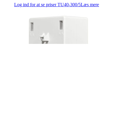
Log ind for at se priser
TU40-300/5
Læs mere
Strømmåletrafo 100A
Log ind for at se priser
TU40-100/5
Læs mere
Firmaoplysninger