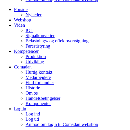
Forside
Nyheder
Webshop
Viden
IOT
Signalkonverter
Belastnings- og effektovervågning
Farestistyring
Kompetencer
Produktion
Udvikling
Comadan
Hurtig kontakt
Medarbejdere
Find forhandler
Historie
Om os
Handelsbetingelser
Komponenter
Log in
Log ind
Log ud
Anmod om login til Comadan webshop