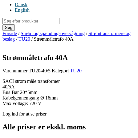
Dansk
English
Products
search
Søg
Forside
/
Strøm og spændingsovervågning
/
Strømtransformere og
beslag
/
TU20
/ Strømmåletrafo 40A
Strømmåletrafo 40A
Varenummer
TU20-40/5
Kategori
TU20
SACI strøm måle transformer
40/5A
Bus-Bar 20*5mm
Kabelgennemgang Ø 16mm
Max voltage: 720 V
Log ind for at se priser
Alle priser er ekskl. moms