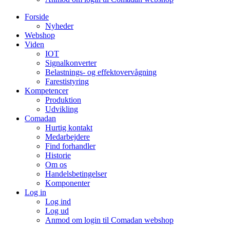
Forside
Nyheder
Webshop
Viden
IOT
Signalkonverter
Belastnings- og effektovervågning
Farestistyring
Kompetencer
Produktion
Udvikling
Comadan
Hurtig kontakt
Medarbejdere
Find forhandler
Historie
Om os
Handelsbetingelser
Komponenter
Log in
Log ind
Log ud
Anmod om login til Comadan webshop