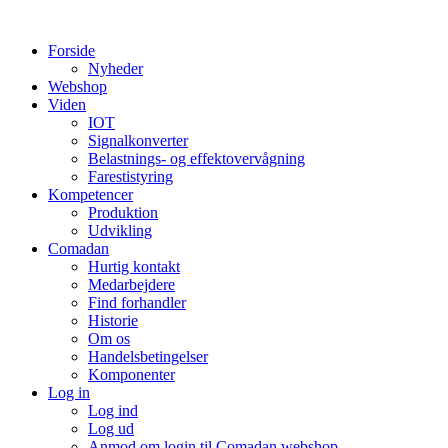
Videre
til
Forside
indhold
Nyheder
Webshop
Viden
IOT
Signalkonverter
Belastnings- og effektovervågning
Farestistyring
Kompetencer
Produktion
Udvikling
Comadan
Hurtig kontakt
Medarbejdere
Find forhandler
Historie
Om os
Handelsbetingelser
Komponenter
Log in
Log ind
Log ud
Anmod om login til Comadan webshop