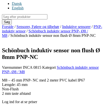
Dansk
English
Products
search
Søg
Forside
/
Sensorer, Følere og tilbehør
/
Induktive sensorer
/
PNP-
induktiv sensor
/
Schönbuch induktiv sensor PNP- Ø8 /
M8
/ Schönbuch induktiv sensor non flush Ø 8mm PNP-NC
Schönbuch induktiv sensor non flush Ø
8mm PNP-NC
Varenummer
INCA 0815
Kategori
Schönbuch induktiv sensor
PNP- Ø8 / M8
M8 – 45 mm PNP- NC med 2 meter PVC kabel IP67
Længde: 45 mm
Non-Flush
2 mm taste afstand
Log ind for at se priser