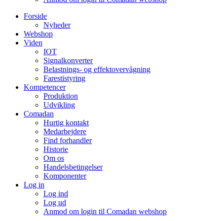
Forside
Nyheder
Webshop
Viden
IOT
Signalkonverter
Belastnings- og effektovervågning
Farestistyring
Kompetencer
Produktion
Udvikling
Comadan
Hurtig kontakt
Medarbejdere
Find forhandler
Historie
Om os
Handelsbetingelser
Komponenter
Log in
Log ind
Log ud
Anmod om login til Comadan webshop