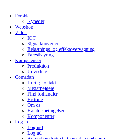
Videre
til
Forside
indhold
Nyheder
Webshop
Viden
IOT
Signalkonverter
Belastnings- og effektovervågning
Farestistyring
Kompetencer
Produktion
Udvikling
Comadan
Hurtig kontakt
Medarbejdere
Find forhandler
Historie
Om os
Handelsbetingelser
Komponenter
Log in
Log ind
Log ud
Anmod om login til Comadan webshop