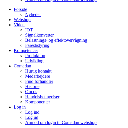
Forside
Nyheder
Webshop
Viden
IOT
Signalkonverter
Belastnings- og effektovervågning
Farestistyring
Kompetencer
Produktion
Udvikling
Comadan
Hurtig kontakt
Medarbejdere
Find forhandler
Historie
Om os
Handelsbetingelser
Komponenter
Log in
Log ind
Log ud
Anmod om login til Comadan webshop