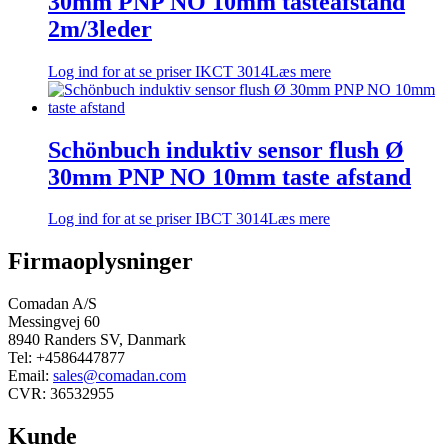
30mm PNP NO 10mm tasteafstand
2m/3leder
Log ind for at se priser
IKCT 3014
Læs mere
Schönbuch induktiv sensor flush Ø
30mm PNP NO 10mm taste afstand
Log ind for at se priser
IBCT 3014
Læs mere
Firmaoplysninger
Comadan A/S
Messingvej 60
8940 Randers SV, Danmark
Tel: +4586447877
Email:
sales@comadan.com
CVR: 36532955
Kunde