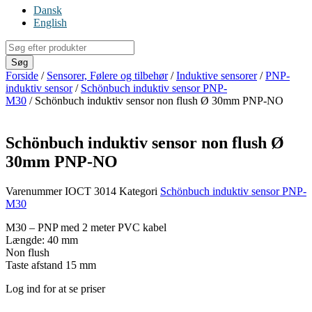
Dansk
English
Products
search
Søg
Forside
/
Sensorer, Følere og tilbehør
/
Induktive sensorer
/
PNP-
induktiv sensor
/
Schönbuch induktiv sensor PNP-
M30
/ Schönbuch induktiv sensor non flush Ø 30mm PNP-NO
Schönbuch induktiv sensor non flush Ø
30mm PNP-NO
Varenummer
IOCT 3014
Kategori
Schönbuch induktiv sensor PNP-
M30
M30 – PNP med 2 meter PVC kabel
Længde: 40 mm
Non flush
Taste afstand 15 mm
Log ind for at se priser