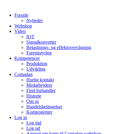
Videre
til
Forside
indhold
Nyheder
Webshop
Viden
IOT
Signalkonverter
Belastnings- og effektovervågning
Farestistyring
Kompetencer
Produktion
Udvikling
Comadan
Hurtig kontakt
Medarbejdere
Find forhandler
Historie
Om os
Handelsbetingelser
Komponenter
Log in
Log ind
Log ud
Anmod om login til Comadan webshop