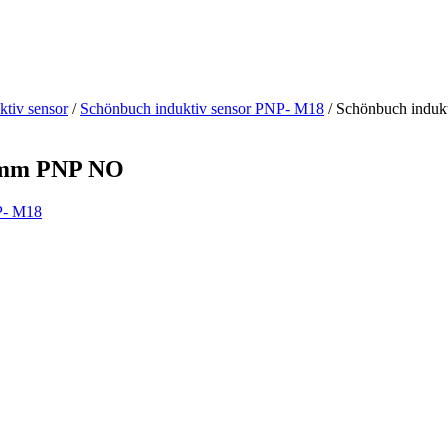
ktiv sensor
/
Schönbuch induktiv sensor PNP- M18
/ Schönbuch induk
18mm PNP NO
P- M18