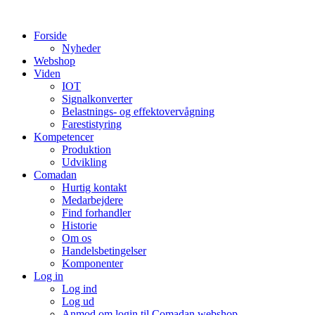
Videre
til
Forside
indhold
Nyheder
Webshop
Viden
IOT
Signalkonverter
Belastnings- og effektovervågning
Farestistyring
Kompetencer
Produktion
Udvikling
Comadan
Hurtig kontakt
Medarbejdere
Find forhandler
Historie
Om os
Handelsbetingelser
Komponenter
Log in
Log ind
Log ud
Anmod om login til Comadan webshop