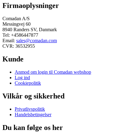
Firmaoplysninger
Comadan A/S
Messingvej 60
8940 Randers SV, Danmark
Tel: +4586447877
Email:
sales@comadan.com
CVR: 36532955
Kunde
Main
Anmod om login til Comadan webshop
Menu
Log ind
Cookiepolitik
Vilkår og sikkerhed
Main
Privatlivspolitik
Menu
Handelsbetingelser
Du kan følge os her