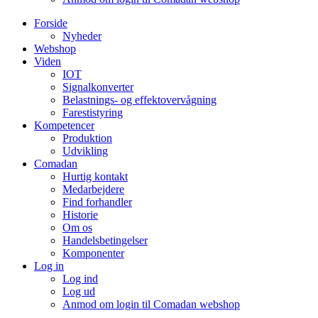
Forside
Nyheder
Webshop
Viden
IOT
Signalkonverter
Belastnings- og effektovervågning
Farestistyring
Kompetencer
Produktion
Udvikling
Comadan
Hurtig kontakt
Medarbejdere
Find forhandler
Historie
Om os
Handelsbetingelser
Komponenter
Log in
Log ind
Log ud
Anmod om login til Comadan webshop