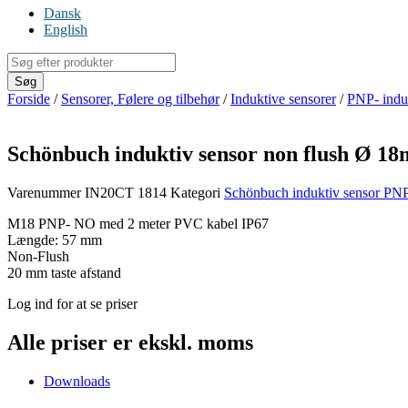
Dansk
English
Products
search
Søg
Forside
/
Sensorer, Følere og tilbehør
/
Induktive sensorer
/
PNP- indu
Schönbuch induktiv sensor non flush Ø 
Varenummer
IN20CT 1814
Kategori
Schönbuch induktiv sensor PN
M18 PNP- NO med 2 meter PVC kabel IP67
Længde: 57 mm
Non-Flush
20 mm taste afstand
Log ind for at se priser
Alle priser er ekskl. moms
Downloads