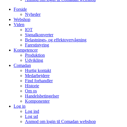
Forside
Nyheder
Webshop
Viden
IOT
Signalkonverter
Belastnings- og effektovervågning
Farestistyring
Kompetencer
Produktion
Udvikling
Comadan
Hurtig kontakt
Medarbejdere
Find forhandler
Historie
Om os
Handelsbetingelser
Komponenter
Log in
Log ind
Log ud
Anmod om login til Comadan webshop