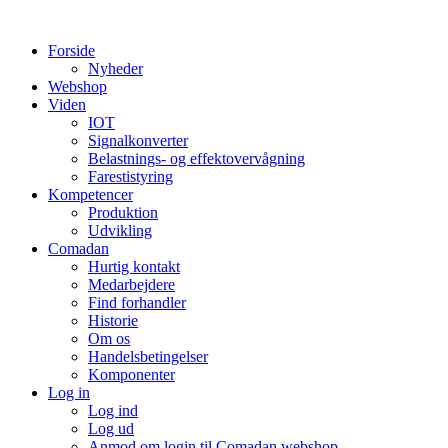
Videre
til
Forside
indhold
Nyheder
Webshop
Viden
IOT
Signalkonverter
Belastnings- og effektovervågning
Farestistyring
Kompetencer
Produktion
Udvikling
Comadan
Hurtig kontakt
Medarbejdere
Find forhandler
Historie
Om os
Handelsbetingelser
Komponenter
Log in
Log ind
Log ud
Anmod om login til Comadan webshop