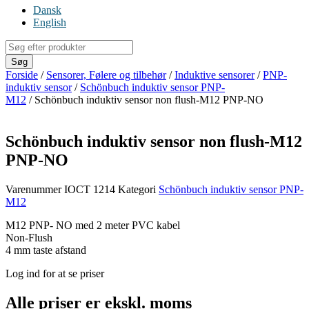
Dansk
English
Products
search
Søg
Forside
/
Sensorer, Følere og tilbehør
/
Induktive sensorer
/
PNP-
induktiv sensor
/
Schönbuch induktiv sensor PNP-
M12
/ Schönbuch induktiv sensor non flush-M12 PNP-NO
Schönbuch induktiv sensor non flush-M12
PNP-NO
Varenummer
IOCT 1214
Kategori
Schönbuch induktiv sensor PNP-
M12
M12 PNP- NO med 2 meter PVC kabel
Non-Flush
4 mm taste afstand
Log ind for at se priser
Alle priser er ekskl. moms