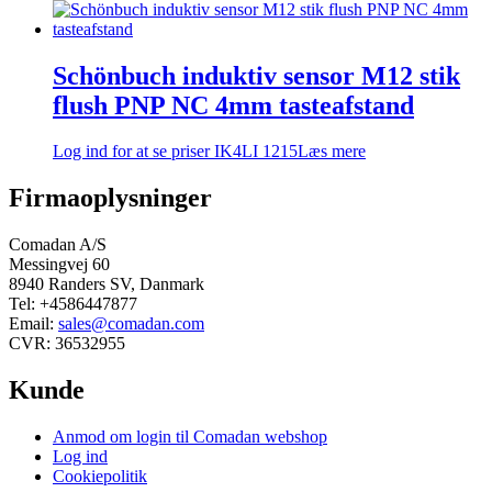
Schönbuch induktiv sensor M12 stik
flush PNP NC 4mm tasteafstand
Log ind for at se priser
IK4LI 1215
Læs mere
Firmaoplysninger
Comadan A/S
Messingvej 60
8940 Randers SV, Danmark
Tel: +4586447877
Email:
sales@comadan.com
CVR: 36532955
Kunde
Main
Anmod om login til Comadan webshop
Menu
Log ind
Cookiepolitik