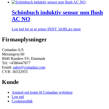
Schönbuch induktiv sensor non flush
AC NO
Log ind for at se priser
INHT 3438
Læs mere
Firmaoplysninger
Comadan A/S
Messingvej 60
8940 Randers SV, Danmark
Tel: +4586447877
Email:
sales@comadan.com
CVR: 36532955
Kunde
Main
Anmod om login til Comadan webshop
Menu
Log ind
Cookiepolitik