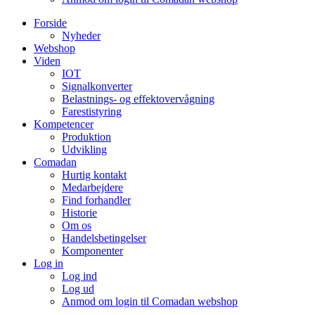
Forside
Nyheder
Webshop
Viden
IOT
Signalkonverter
Belastnings- og effektovervågning
Farestistyring
Kompetencer
Produktion
Udvikling
Comadan
Hurtig kontakt
Medarbejdere
Find forhandler
Historie
Om os
Handelsbetingelser
Komponenter
Log in
Log ind
Log ud
Anmod om login til Comadan webshop