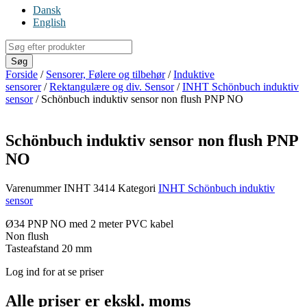
Dansk
English
Products
search
Søg
Forside
/
Sensorer, Følere og tilbehør
/
Induktive
sensorer
/
Rektangulære og div. Sensor
/
INHT Schönbuch induktiv
sensor
/ Schönbuch induktiv sensor non flush PNP NO
Schönbuch induktiv sensor non flush PNP
NO
Varenummer
INHT 3414
Kategori
INHT Schönbuch induktiv
sensor
Ø34 PNP NO med 2 meter PVC kabel
Non flush
Tasteafstand 20 mm
Log ind for at se priser
Alle priser er ekskl. moms