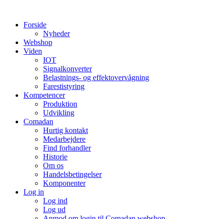
Videre
til
Forside
indhold
Nyheder
Webshop
Viden
IOT
Signalkonverter
Belastnings- og effektovervågning
Farestistyring
Kompetencer
Produktion
Udvikling
Comadan
Hurtig kontakt
Medarbejdere
Find forhandler
Historie
Om os
Handelsbetingelser
Komponenter
Log in
Log ind
Log ud
Anmod om login til Comadan webshop