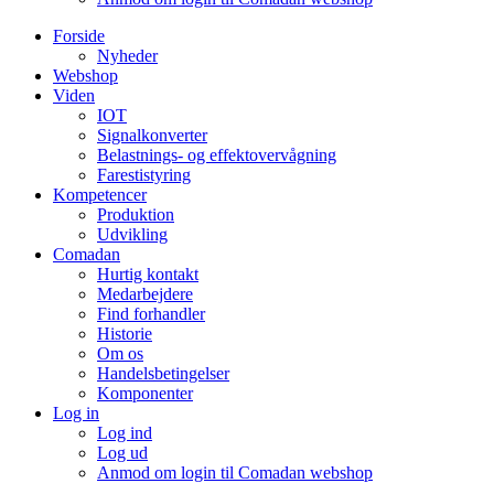
Forside
Nyheder
Webshop
Viden
IOT
Signalkonverter
Belastnings- og effektovervågning
Farestistyring
Kompetencer
Produktion
Udvikling
Comadan
Hurtig kontakt
Medarbejdere
Find forhandler
Historie
Om os
Handelsbetingelser
Komponenter
Log in
Log ind
Log ud
Anmod om login til Comadan webshop