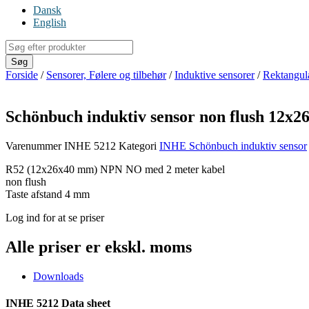
Dansk
English
Products
search
Søg
Forside
/
Sensorer, Følere og tilbehør
/
Induktive sensorer
/
Rektangul
Schönbuch induktiv sensor non flush 12x
Varenummer
INHE 5212
Kategori
INHE Schönbuch induktiv sensor
R52 (12x26x40 mm) NPN NO med 2 meter kabel
non flush
Taste afstand 4 mm
Log ind for at se priser
Alle priser er ekskl. moms
Downloads
INHE 5212 Data sheet