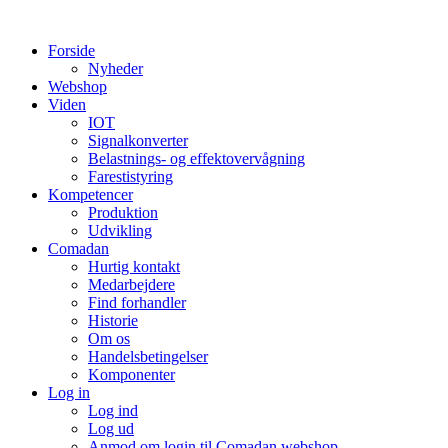
Videre
til
Forside
indhold
Nyheder
Webshop
Viden
IOT
Signalkonverter
Belastnings- og effektovervågning
Farestistyring
Kompetencer
Produktion
Udvikling
Comadan
Hurtig kontakt
Medarbejdere
Find forhandler
Historie
Om os
Handelsbetingelser
Komponenter
Log in
Log ind
Log ud
Anmod om login til Comadan webshop