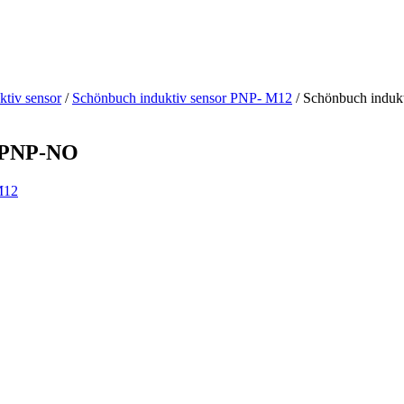
ktiv sensor
/
Schönbuch induktiv sensor PNP- M12
/ Schönbuch induk
h PNP-NO
M12