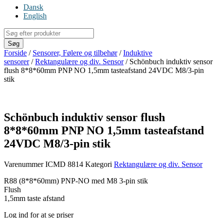
Dansk
English
Products
search
Søg
Forside
/
Sensorer, Følere og tilbehør
/
Induktive
sensorer
/
Rektangulære og div. Sensor
/ Schönbuch induktiv sensor
flush 8*8*60mm PNP NO 1,5mm tasteafstand 24VDC M8/3-pin
stik
Schönbuch induktiv sensor flush
8*8*60mm PNP NO 1,5mm tasteafstand
24VDC M8/3-pin stik
Varenummer
ICMD 8814
Kategori
Rektangulære og div. Sensor
R88 (8*8*60mm) PNP-NO med M8 3-pin stik
Flush
1,5mm taste afstand
Log ind for at se priser