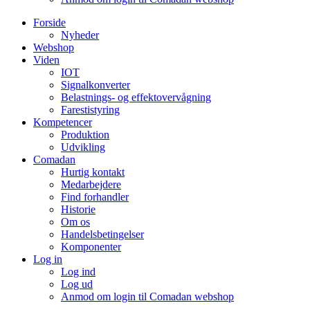
Forside
Nyheder
Webshop
Viden
IOT
Signalkonverter
Belastnings- og effektovervågning
Farestistyring
Kompetencer
Produktion
Udvikling
Comadan
Hurtig kontakt
Medarbejdere
Find forhandler
Historie
Om os
Handelsbetingelser
Komponenter
Log in
Log ind
Log ud
Anmod om login til Comadan webshop