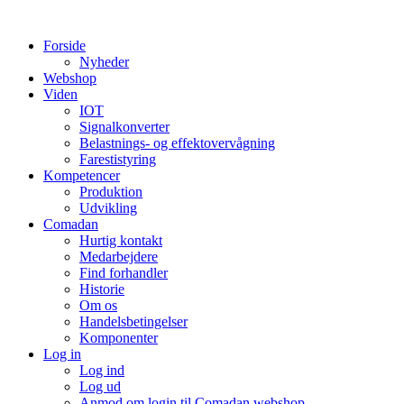
Videre
til
Forside
indhold
Nyheder
Webshop
Viden
IOT
Signalkonverter
Belastnings- og effektovervågning
Farestistyring
Kompetencer
Produktion
Udvikling
Comadan
Hurtig kontakt
Medarbejdere
Find forhandler
Historie
Om os
Handelsbetingelser
Komponenter
Log in
Log ind
Log ud
Anmod om login til Comadan webshop