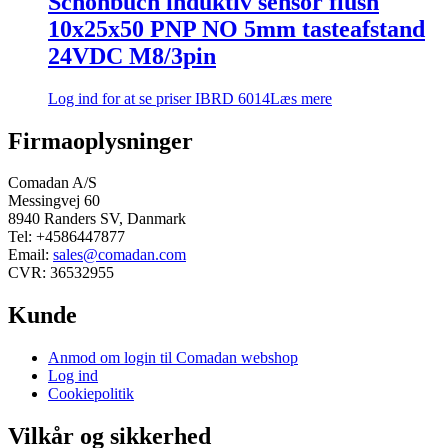
Schönbuch induktiv sensor flush
10x25x50 PNP NO 5mm tasteafstand
24VDC M8/3pin
Log ind for at se priser
IBRD 6014
Læs mere
Firmaoplysninger
Comadan A/S
Messingvej 60
8940 Randers SV, Danmark
Tel: +4586447877
Email:
sales@comadan.com
CVR: 36532955
Kunde
Main
Anmod om login til Comadan webshop
Menu
Log ind
Cookiepolitik
Vilkår og sikkerhed