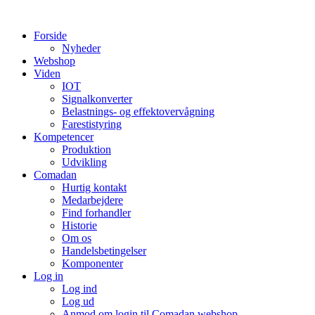
Videre
til
Forside
indhold
Nyheder
Webshop
Viden
IOT
Signalkonverter
Belastnings- og effektovervågning
Farestistyring
Kompetencer
Produktion
Udvikling
Comadan
Hurtig kontakt
Medarbejdere
Find forhandler
Historie
Om os
Handelsbetingelser
Komponenter
Log in
Log ind
Log ud
Anmod om login til Comadan webshop