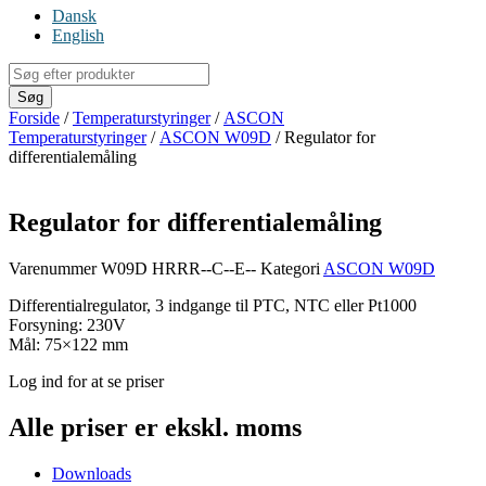
Dansk
English
Products
search
Søg
Forside
/
Temperaturstyringer
/
ASCON
Temperaturstyringer
/
ASCON W09D
/ Regulator for
differentialemåling
Regulator for differentialemåling
Varenummer
W09D HRRR--C--E--
Kategori
ASCON W09D
Differentialregulator, 3 indgange til PTC, NTC eller Pt1000
Forsyning: 230V
Mål: 75×122 mm
Log ind for at se priser
Alle priser er ekskl. moms
Downloads