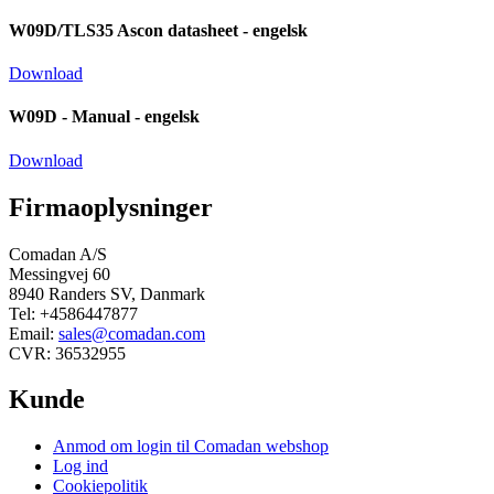
W09D/TLS35 Ascon datasheet - engelsk
Download
W09D - Manual - engelsk
Download
Firmaoplysninger
Comadan A/S
Messingvej 60
8940 Randers SV, Danmark
Tel: +4586447877
Email:
sales@comadan.com
CVR: 36532955
Kunde
Main
Anmod om login til Comadan webshop
Menu
Log ind
Cookiepolitik