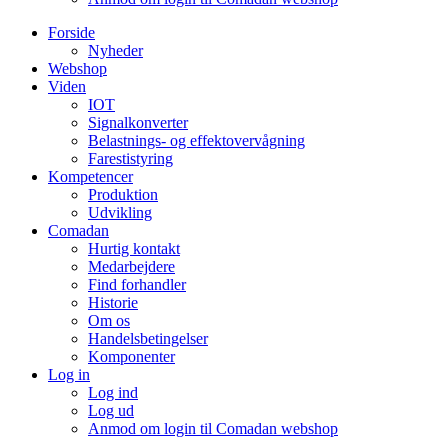
Forside
Nyheder
Webshop
Viden
IOT
Signalkonverter
Belastnings- og effektovervågning
Farestistyring
Kompetencer
Produktion
Udvikling
Comadan
Hurtig kontakt
Medarbejdere
Find forhandler
Historie
Om os
Handelsbetingelser
Komponenter
Log in
Log ind
Log ud
Anmod om login til Comadan webshop