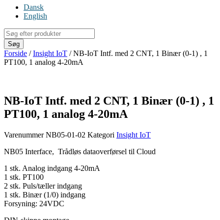
Dansk
English
Products
search
Søg
Forside
/
Insight IoT
/ NB-IoT Intf. med 2 CNT, 1 Binær (0-1) , 1
PT100, 1 analog 4-20mA
NB-IoT Intf. med 2 CNT, 1 Binær (0-1) , 1
PT100, 1 analog 4-20mA
Varenummer
NB05-01-02
Kategori
Insight IoT
NB05 Interface, Trådløs dataoverførsel til Cloud
1 stk. Analog indgang 4-20mA
1 stk. PT100
2 stk. Puls/tæller indgang
1 stk. Binær (1/0) indgang
Forsyning: 24VDC