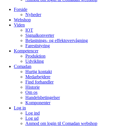
Forside
Nyheder
Webshop
Viden
IOT
Signalkonverter
Belastnings- og effektovervågning
Farestistyring
Kompetencer
Produktion
Udvikling
Comadan
Hurtig kontakt
Medarbejdere
Find forhandler
Historie
Om os
Handelsbetingelser
Komponenter
Log in
Log ind
Log ud
Anmod om login til Comadan webshop