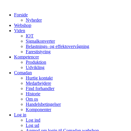
Videre
til
Forside
indhold
Nyheder
Webshop
Viden
IOT
Signalkonverter
Belastnings- og effektovervågning
Farestistyring
Kompetencer
Produktion
Udvikling
Comadan
Hurtig kontakt
Medarbejdere
Find forhandler
Historie
Om os
Handelsbetingelser
Komponenter
Log in
Log ind
Log ud
Anmod om login til Comadan webshop