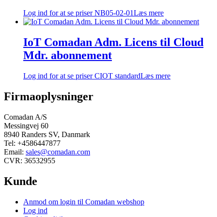
Log ind for at se priser
NB05-02-01
Læs mere
IoT Comadan Adm. Licens til Cloud
Mdr. abonnement
Log ind for at se priser
CIOT standard
Læs mere
Firmaoplysninger
Comadan A/S
Messingvej 60
8940 Randers SV, Danmark
Tel: +4586447877
Email:
sales@comadan.com
CVR: 36532955
Kunde
Main
Anmod om login til Comadan webshop
Menu
Log ind