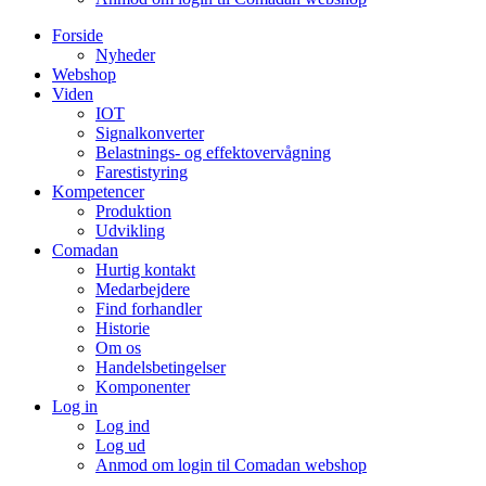
Forside
Nyheder
Webshop
Viden
IOT
Signalkonverter
Belastnings- og effektovervågning
Farestistyring
Kompetencer
Produktion
Udvikling
Comadan
Hurtig kontakt
Medarbejdere
Find forhandler
Historie
Om os
Handelsbetingelser
Komponenter
Log in
Log ind
Log ud
Anmod om login til Comadan webshop