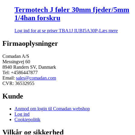
Termotech J føler 30mm fjeder/5mm
1/4han forskru
Log ind for at se priser
TBA1J IUBI5A30P-
Læs mere
Firmaoplysninger
Comadan A/S
Messingvej 60
8940 Randers SV, Danmark
Tel: +4586447877
Email:
sales@comadan.com
CVR: 36532955
Kunde
Main
Anmod om login til Comadan webshop
Menu
Log ind
Cookiepolitik
Vilkår og sikkerhed