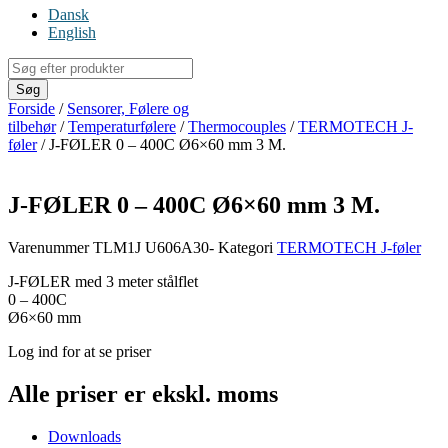
Dansk
English
Products
search
Søg
Forside
/
Sensorer, Følere og
tilbehør
/
Temperaturfølere
/
Thermocouples
/
TERMOTECH J-
føler
/ J-FØLER 0 – 400C Ø6×60 mm 3 M.
J-FØLER 0 – 400C Ø6×60 mm 3 M.
Varenummer
TLM1J U606A30-
Kategori
TERMOTECH J-føler
J-FØLER med 3 meter stålflet
0 – 400C
Ø6×60 mm
Log ind for at se priser
Alle priser er ekskl. moms
Downloads