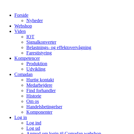
Videre
til
Forside
indhold
Nyheder
Webshop
Viden
IOT
Signalkonverter
Belastnings- og effektovervågning
Farestistyring
Kompetencer
Produktion
Udvikling
Comadan
Hurtig kontakt
Medarbejdere
Find forhandler
Historie
Om os
Handelsbetingelser
Komponenter
Log in
Log ind
Log ud
Anmod om login til Comadan webshop