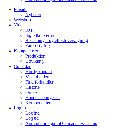
Forside
Nyheder
Webshop
Viden
IOT
Signalkonverter
Belastnings- og effektovervågning
Farestistyring
Kompetencer
Produktion
Udvikling
Comadan
Hurtig kontakt
Medarbejdere
Find forhandler
Historie
Om os
Handelsbetingelser
Komponenter
Log in
Log ind
Log ud
Anmod om login til Comadan webshop