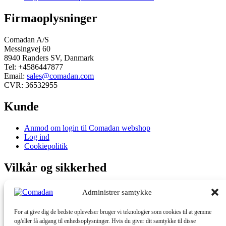
Firmaoplysninger
Comadan A/S
Messingvej 60
8940 Randers SV, Danmark
Tel: +4586447877
Email:
sales@comadan.com
CVR: 36532955
Kunde
Main
Anmod om login til Comadan webshop
Menu
Log ind
Cookiepolitik
Vilkår og sikkerhed
Main
Privatlivspolitik
Administrer samtykke
Menu
Handelsbetingelser
For at give dig de bedste oplevelser bruger vi teknologier som cookies til at gemme
Du kan følge os her
og/eller få adgang til enhedsoplysninger. Hvis du giver dit samtykke til disse