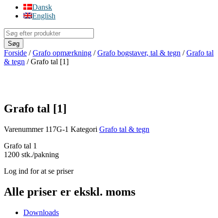
Dansk
English
Products
search
Søg
Forside
/
Grafo opmærkning
/
Grafo bogstaver, tal & tegn
/
Grafo tal
& tegn
/ Grafo tal [1]
Grafo tal [1]
Varenummer
117G-1
Kategori
Grafo tal & tegn
Grafo tal 1
1200 stk./pakning
Log ind for at se priser
Alle priser er ekskl. moms
Downloads