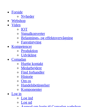
Videre
til
Forside
indhold
Nyheder
Webshop
Viden
IOT
Signalkonverter
Belastnings- og effektovervågning
Farestistyring
Kompetencer
Produktion
Udvikling
Comadan
Hurtig kontakt
Medarbejdere
Find forhandler
Historie
Om os
Handelsbetingelser
Komponenter
Log in
Log ind
Log ud
Anmod om login til Comadan webshop