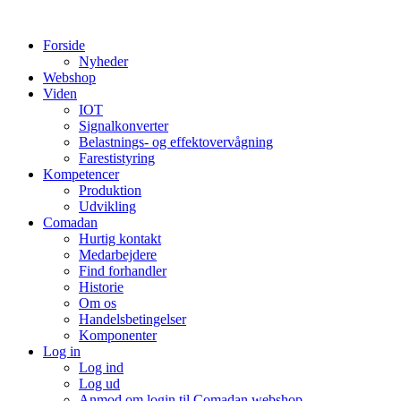
Videre
til
Forside
indhold
Nyheder
Webshop
Viden
IOT
Signalkonverter
Belastnings- og effektovervågning
Farestistyring
Kompetencer
Produktion
Udvikling
Comadan
Hurtig kontakt
Medarbejdere
Find forhandler
Historie
Om os
Handelsbetingelser
Komponenter
Log in
Log ind
Log ud
Anmod om login til Comadan webshop