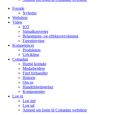
Forside
Nyheder
Webshop
Viden
IOT
Signalkonverter
Belastnings- og effektovervågning
Farestistyring
Kompetencer
Produktion
Udvikling
Comadan
Hurtig kontakt
Medarbejdere
Find forhandler
Historie
Om os
Handelsbetingelser
Komponenter
Log in
Log ind
Log ud
Anmod om login til Comadan webshop